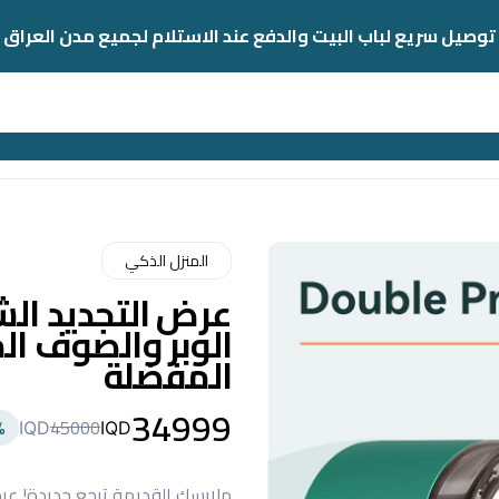
توصيل سريع لباب البيت والدفع عند الاستلام لجميع مدن العراق
المنزل الذكي
عرض التجديد الشا
الوبر والصوف ال
المفضلة
34999
-
45000
IQD
IQD
ملابسك القديمة ترجع جديدة! عرض 