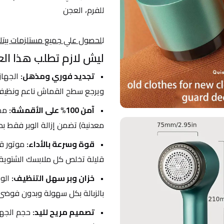
للفرم، العجن
ل
لحصول علي جميع مستلزمات بيتك
ليش لازم تطلب هذا العر
تجديد فوري ومذهل:
ويرجع سطح القماش ناعم ونظيف 
آمن 100% على الأقمشة:
معدنية) تضمن إزالة الوبر فقط ب
قوة وسرعة بالأداء:
قليلة تخلص كل ملابسك الشتوية.
خزان وبر سهل التنظيف:
بالزبالة بكل سهولة وبدون فوضى
تصميم مريح لليد: