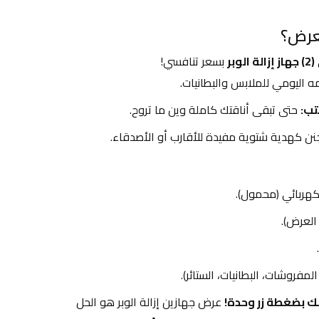
عرض؟
(2) جهاز إزالة الوبر
 بسعر تنافسي!
ه اليومي للملابس والبطانيات.
تب:
 حتى تبقى أناقتك كاملة وين ما تروح.
نن كهدية شتوية مفيدة للأقارب أو الأصدقاء.
الكهربائي (محمول).
مفروشات، البطانيات، الستائر).
 بضغطة زر وحدة!
 عرض جهازين إزالة الوبر هو الحل 