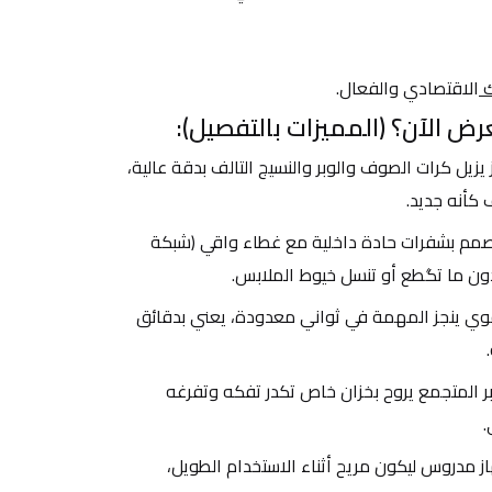
 
الاقتصادي والفعال.
ض الآن؟ (المميزات بالتفصيل):
 الجهاز يزيل كرات الصوف والوبر والنسيج التالف بدقة عالية، 
كأنه جديد.
 مصمم بشفرات حادة داخلية مع غطاء واقي (شبكة 
دون ما تگطع أو تنسل خيوط الملابس.
 موتور قوي ينجز المهمة في ثواني معدودة، يعني بدقائق 
 الوبر المتجمع يروح بخزان خاص تكدر تفكه وتفرغه 
.
 حجم الجهاز مدروس ليكون مريح أثناء الاستخدام الطويل، 