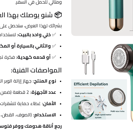
ومثالي للحمل في السفر.
📦 شنو يوصلك بهذا ال
بشرائك لهذا العرض، ستحصل على 
✅ 
خلي واحد بالبيت:
 لاستخدام
✅ 
والثاني بالسيارة أو المك
✅ 
أو قدمه كهدية:
 فكرة تج
المواصفات الفنية:
نوع المنتج:
 جهاز إزالة الوبر 
عدد الأجهزة:
 2 قطعة (ضمن العرض).
الأمان:
 غطاء حماية للشفرات.
الاستخدام:
 (الصوف، القطن، ال
رجع أناقة هدومك ووفر فلوسك