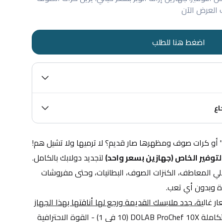
 العرض الآن
اضغط هنا للطلب
اع
هدومك المفضلة صار بيها "نمنم" أو كرات صوف ومظهرها صار قديم؟ لا ترميها ولا تشيل هم! 
توفير الخاص (جهازين بسعر واحد)
 لتجديد دولابك بالكامل. 
هذا الجهاز الصغير والذكي راح يخلي المعاطف، الكنزات الصوف، البطانيات، وحتى مفروشات 
ة وبدون أي تعب.
ر غالي
ة، جدد ملابسك القديمة ورجع لها أناقتها بهذا الجهاز
للحصول علي محضرة الطعام المتكاملة DOLAB ProChef 10X (10 في 1) - القوة الاحترافية 