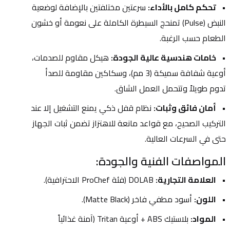
تحكم كامل بالأداء:
 سرعتين مختلفتين بالإضافة لوضعية 
النبض (Pulse) تمنحج السيطرة الكاملة على نعومة أو خشون 
الطعام حسب الرغبة.
خامات هندسية عالية الجودة:
 هيكل مقاوم للصدمات، 
أوعية شفافة سميكة (3 مم)، وسكاكين مقاومة للصدأ 
تدوم طويلاً وتتحمل العمل الشاق.
أمان فائق وثبات:
 نظام قفل ذكي يمنع التشغيل إلا عند 
التركيب الصحيح، مع قواعد مانعة للاهتزاز تضمن ثبات الجهاز 
حتى في السرعات العالية.
المواصفات الفنية والجودة:
العلامة التجارية:
 DOLAB (فئة ProChef الاحترافية).
اللون:
 أسود مطفي فاخر (Matte Black).
المواد:
 بلاستيك ABS + أوعية Tritan (آمنة غذائياً 