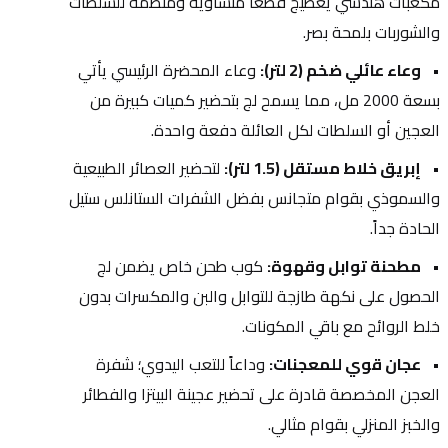
مكعبات هندسي يعطيج قطعاً متساوية ومنظمة للسلطات 
والشوربات بلمحة بصر.
وعاء عائلي ضخم (2 لتر):
 وعاء المحضرة الرئيسي يأتي 
بسعة 2000 مل، مما يسمح لج بتحضير كميات كبيرة من 
العجين أو السلطات لكل العائلة دفعة واحدة.
إبريق خلاط مستقل (1.5 لتر):
 لتحضير العصائر الطبيعية 
والسموذي بقوام متجانس بفضل الشفرات الستانلس ستيل 
الحادة جداً.
مطحنة توابل وقهوة:
 كوب طحن خاص يضمن لج 
الحصول على نكهة طازجة للتوابل والبن والمكسرات بدون 
خلط الروائح مع باقي المكونات.
عجان قوي للمعجنات:
 وداعاً للتعب اليدوي؛ شفرة 
العجن المخصصة قادرة على تحضير عجينة البيتزا والفطائر 
والخبز المنزلي بقوام مثالي.