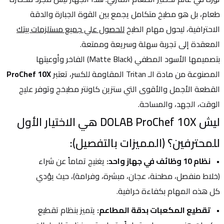
طعام، بل هو مطبخ متكامل يجمع بين القوة الجبارة والدقة 
الاحترافية، ليحول مهام الطبخ 
للحصول علي جميع مستلزمات بيتك
المعقدة إلى تجربة سهلة وسريعة وممتعة.
بتصميمها الأسود المطفي (Matte Black) الفاخر وأوعيتها 
المصنوعة من مادة الـ Tritan المقاومة للكسر، تعتبر 
ProChef 10X
القطعة الأجمل والأقوى التي ستزين كاونتر مطبخج وتوفر عليج 
الوقت، الجهد، والمساحة.
ليش DOLAB ProChef 10X هي الاختيار الأول 
للمحترفين؟ (المميزات بالتفصيل):
نظام 10 وظائف في جهاز واحد:
 يغنيج تماماً عن شراء 
(خلاط منفصل، مطحنة، عجان، مبشرة، وفرامة)، حيث يؤدي 
كل هذه المهام بكفاءة خرافية.
تقطيع المكعبات بدقة المطاعم:
 يتميز بنظام تقطيع 