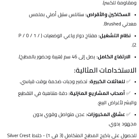
ومقاومة للكسر).
السكاكين والأقراص:
 ستانلس ستيل أصلي بملمس 
معدني Brushed.
نظام التشغيل:
 مفتاح دوار رباعي الوضعيات (P / 0 / 1 / 
2).
الارتفاع الكامل:
 يصل إلى 46 سم (هيبة وحضور بالمطبخ).
الاستخدامات المثالية:
✅ 
للعائلات الكبيرة:
 تحضير وجبات ضخمة بوقت قياسي.
✅ 
أصحاب المشاريع المنزلية:
 دقة متناهية في التقطيع 
والبشر لأغراض البيع.
✅ 
عشاق المخبوزات:
 عجن متواصل وقوي بدون 
مجهود يدوي.
للحصول علي باكيج المطبخ المتكامل (3 في 1) - خلاط Silver Crest 