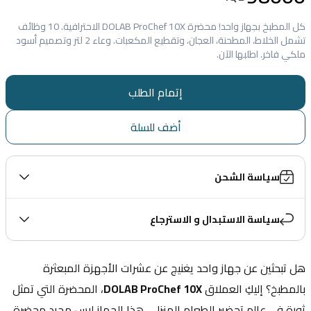
كل المطبخ بجهاز واحد! محضرة DOLAB ProChef 10X الاحترافية. 10 وظائف
تشمل الخلاط، المطحنة، العجان، وتقطيع المكعبات. وعاء 2 لتر وتصميم أسود
ملكي فاخر. اطلبها الآن.
إتمام الطلب
أضف للسلة
سياسة الشحن
سياسة الاستبدال و الاسترجاع
هل تبحثين عن جهاز واحد يغنيج عن عشرات الأجهزة المبعثرة 
بالمطبخ؟ إليكِ العملاق 
DOLAB ProChef 10X
، المحضرة التي تمثل 
ثورة في عالم تحضير الطعام المنزلي. هذا الجهاز ليس مجرد محضرة 