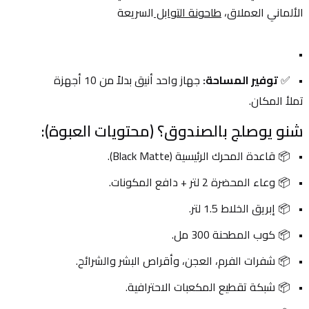
الألماني العملاق، 
طاحونة التوابل 
السريعة
✅ 
توفير المساحة:
 جهاز واحد أنيق بدلاً من 10 أجهزة 
تملأ المكان.
شنو يوصلج بالصندوق؟ (محتويات العبوة):
📦 قاعدة المحرك الرئيسية (Black Matte).
📦 وعاء المحضرة 2 لتر + دافع المكونات.
📦 إبريق الخلاط 1.5 لتر.
📦 كوب المطحنة 300 مل.
📦 شفرات الفرم، العجن، وأقراص البشر والشرائح.
📦 شبكة تقطيع المكعبات الاحترافية.