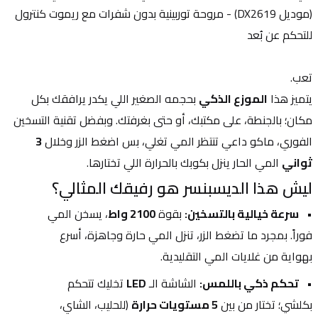
(موديل DX2619) - مروحة توربينية بدون شفرات مع ريموت كنترول 
للتحكم عن بُعد
تعب.
يتميز هذا 
الموزع الذكي
 بحجمه الصغير اللي يكدر يرافقك بكل 
مكان؛ بالجنطة، على مكتبك، أو حتى بغرفتك. وبفضل تقنية التسخين 
الفوري، ماكو داعي تنتظر المي تغلي، بس اضغط الزر وخلال 
3 
ثواني
 المي الحار ينزل بكوبك بالحرارة اللي تختارها.
ليش هذا الديسبنسر هو رفيقك المثالي؟
سرعة خيالية بالتسخين:
 بقوة 
2100 واط
، يسخن المي 
فوراً. بمجرد ما تضغط الزر، تنزل المي حارة وجاهزة، أسرع 
بهواية من غلايات المي التقليدية.
تحكم ذكي باللمس:
 الشاشة الـ 
LED
 تخليك تتحكم 
بكلشي؛ تختار من بين 
5 مستويات حرارة
 (للحليب، الشاي، 