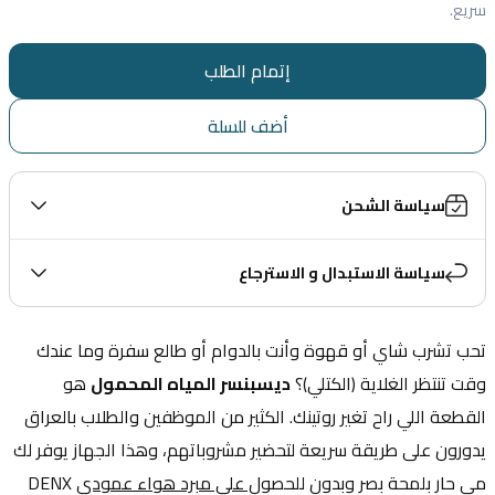
سريع.
إتمام الطلب
أضف للسلة
سياسة الشحن
سياسة الاستبدال و الاسترجاع
تحب تشرب شاي أو قهوة وأنت بالدوام أو طالع سفرة وما عندك 
وقت تنتظر الغلاية (الكتلي)؟ 
ديسبنسر المياه المحمول
 هو 
القطعة اللي راح تغير روتينك. الكثير من الموظفين والطلاب بالعراق 
يدورون على طريقة سريعة لتحضير مشروباتهم، وهذا الجهاز يوفر لك 
مي حار بلمحة بصر وبدون للحصو
ل علي مبرد هواء عمودي
 DENX 