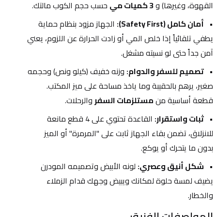
القهوة، وغيرها) و 
3 كميات مي
 حسب حجم الكوب مالتك.
أمان كامل (Safety First):
 الجهاز مزود بنظام حماية 
يطفي تلقائياً إذا خلص المي أو زادت الحرارة عن اللزوم، يعني 
آمن جداً حتى لو نسيته مشغل.
تصميم للسفر والدوام:
 وزنه خفيف (كيلو ونص) وحجمه 
صغير، يرهم بالحقيبة وما ياخذ مساحة على ميز المكتب. 
قطعة أساسية من 
مستلزمات السفر
 والرحلات.
ثبات واستقرار:
 القاعدة تحتوي على 4 قطع مانعة 
للانزلاق، تضمن بقاء الجهاز ثابت على "المرمرة" أو الميز 
بدون ما يتحرك أو يوكع.
شكل أنيق وعصري:
 لونه الأبيض وتصميمه المودرن 
يضيف لمسة حلوة لمكانك ويبيض وجهك قدام الزملاء 
والخطار.
المواصفات الفنية: