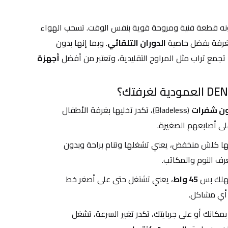
هذا الموديل (DX2619) يتميز بكونه قطعة فنية ومروحة قوية بنفس الوقت. تسحب الهواء 
لغرفة بفضل خاصية 
الدوران التلقائي
. وبما إنها بدون 
مع تراب مثل المراوح التقليدية، وتعتبر من أفضل 
أجهزة 
ون شفرات
 (Bladeless)، تكدر تخليها بغرفة الأطفال 
على أصابعهم الصغيرة.
 مستوى الضجيج بيها كلش منخفض، يعني تشغلها وتنام براحة وبدون 
رف النوم والمكاتب.
هلك بس 
45 واط
، يعني تشتغل حتى على أصغر خط 
أي مشاكل.
 وأنت بمكانك أو على جربايتك، تكدر تغير السرعة، تشغل 