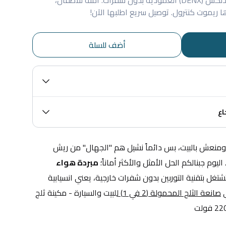
انتعاش وهدوء مع مبردة هواء دنكس (DENX) العمودية بدون شفرات. آمنة للأطفال،
أضف للسلة
اع
بالصيف العراقي، نحتاج هواء بارد ومنعش بالبيت، بس دائماً نشيل هم "الجهال" من ريش 
يوم جبنالكم الحل الأمثل والأكثر أماناً؛ 
مبردة هواء 
 اللي تشتغل بتقنية التوربين بدون شفرات خارجية، يعني انسيابية 
 
صانعة الثلج المحمولة (2 في 1) ل
لبيت والسيارة - مكينة ثلج 