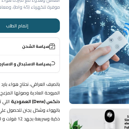
موفرة للكهرباء (45 واط)، ومعاها ريموت كنترول. توصيل سريع اطلبها الآن!
إتمام الطلب
سياسة الشحن
سياسة الاستبدال و الاسترج
المروحة العادية وصوتها المزعج. ال
دنكس (Denx) العمودية
بالهواء وشكل يجنن للحصول علي
ذكية وسريعة بجهد 12 فولت و 220 فولت