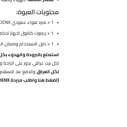
محتويات العبوة:
1 × مبرد هواء عمودي DENX الأصلي.
1 × ريموت كنترول (جهاز تحكم عن بُعد).
1 × دليل الاستخدام وضمان المنتج.
استمتع بالبرودة والهدوء بكل 
لكل بيت عراقي يدور على الراحة وا
لكل العراق
 والدفع عند الاستلام.
[اضغط هنا واطلب مبردة DENX العمودية الآن - الكمية محدودة]