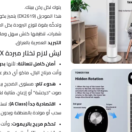
يلوك لكل ركن ببيتك.
وتدكّه بقوة لتوزع البرودة بكل ا
شفرات، تنظيفها كلش سهل وما تج
التبريد
 العصرية بالعراق.
ليش لازم تختار مبردة DENX العمودية لغرفتك؟
أمان كامل للعائلة:
 لأنها 
بد
وأنت مرتاح البال، ماكو أي خطر 
هدوء تام:
صوت "خرخشة" أو إزعاج، مثالية لغ
اقتصادية جداً (A Class):
 تست
سحب أو مولدة بالمنطقة وبدون 
تحكم مريح بالريموت: