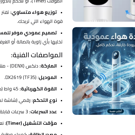
المؤقت (Timer)، أو تتحكم بالدوران عن طريق 
توزيع هواء متساوي:
 تفتر 
قوة الهواء اللي تريحك.
تصميم عمودي موفر للمسا
تخليها بأي زاوية بالصالة أو الغ
المواصفات الفنية:
الماركة:
 دنكس (DENX) - منتج أصلي ومضمون.
الموديل:
 DX2619 (TF35).
القوة الكهربائية:
 45 واط (كفاءة طاقة التصنيف A).
نوع التحكم:
 رقمي (شاشة لم
عدد السرعات:
 3 سرعات قابلة للتعديل.
مؤقت التشغيل (Timer):
 نع
مصدر الطاقة:
 كهرباء وطنية 