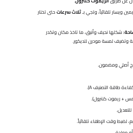
الريموت كنترول
.
يمين ويسار تلقائياً، وتجي بـ 
ثلاث سرعات
 حتى تختار 
حة:
 شكلها نحيف وأنيق، ما تاخذ مكان وتكدر 
رفة وتضيف لمسة مودرن للديكور.
س + ريموت كنترول).
م، لضبط وقت الإطفاء تلقائياً.
أو مولدة.