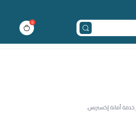
0
n cart, view bag
ر خدمة أمانة إكسبريس.