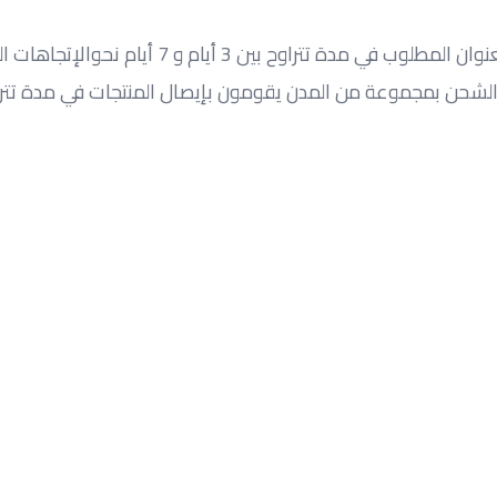
وح بين 3 أيام و 7 أيام نحوالإتجاهات الرئيسية.
 بمجموعة من المدن يقومون بإيصال المنتجات في مدة تتراوح بين