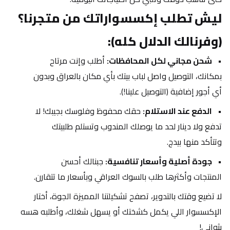
ليش تطلب إكسسواراتك من متجرنا؟ 
(وفرنالك الدلال كله):
شحن مجاني لكل المحافظات:
 أطلب وإنت مرتاح 
بمكانك، التوصيل واصل لباب بيتك بأي مكان بالعراق وبدون 
أي أجور إضافية (التوصيل علينا!).
الدفع عند الاستلام:
 حقك محفوظ وفلوسك بجيبك! لا 
تدفع ولا دينار لحد ما يوصلك المندوب وتستلم طلبيتك 
وتتأكد منها بيدج.
جودة أصلية وأسعار تنافسية:
 جبنالك أحسن 
المنتجات وأكثرها طلب بالسوك العراقي وبأسعار ما تتقارن.
لا تضيع وقتك بالتدوير، تصفح تشكيلتنا المميزة الجوة، أختار 
الإكسسوار اللي يكمل كشختك أو يسهل شغلك، وأطلبه هسه 
بثواني!