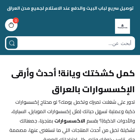
توصيل سريع لباب البيت والدفع عند الاستلام لجميع مدن العراق
0
view bag
كمل كشختك ويانة! أحدث وأرقى 
الإكسسوارات بالعراق
تدور على شغلات تميزك وتكمل يومك؟ لو محتاج إكسسوارات 
ذكية وعملية تسهل حياتك (مثل إكسسوارات الموبايل، السيارة، 
والأدوات الذكية)؟ بقسم 
الاكسسوارات
 بمتجرنا، جمعنالك 
تشكيلة تخبل من أحدث المنتجات اللي ما تستغنى عنها، مصممة 
حتى تناسب ذوقك وتلبي كل احتياجاتك اليومية.