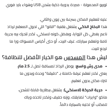
توربو المحمولة - مبردة يدوية ذكية بشحن USB وهواء بارد فوري
عليه لتعقيم المكان بسرعة بين زبون والثاني.
هذا 
البخاخ الذكي
 يشتغل بتقنية "النانو" اللي تحول المعقم لرذاذ 
ناعم يغطي كل الزوايا، وبفضل كونه لاسلكي، تكدر تتحرك بيه بحرية 
تامة وتعقم سيارتك، غرف البيت، أو حتى أكياس المسواك ورا ما 
ترجع للبيت.
ليش هذا 
المسدس
 هو الخيار الأفضل للنظافة؟
مدى رش واسع:
 يوصل الرذاذ لمسافة تصل لـ 
2.5 متر
، 
يعني تكدر تعقم غرفة كاملة بـ "دقيقة" وحدة وبدون ما 
تترك مكان بدون تعقيم.
حرية الحركة (لاسلكي):
 يشتغل ببطارية قابلة للشحن، 
ماكو "وايرات" تضايقك، وزنه خفيف وتكدر تاخذه وياك 
للمكتب أو تخليه بالسيارة دائماً.