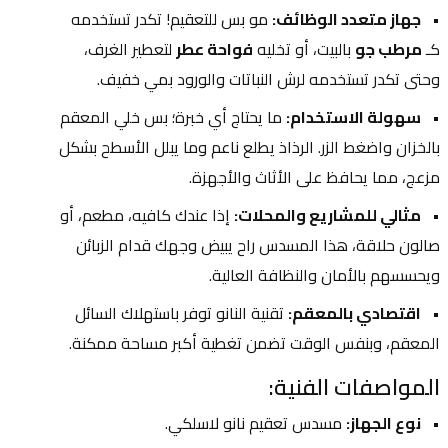
جهاز متعدد الوظائف:
 مو بس للتعقيم! تكدر تستخدمه 
كـ 
مرطب جو
 بالبيت، أو تخليه 
فواحة عطر
 لتعطير الغرف، 
وحتى تكدر تستخدمه لرش النباتات والورود بمي خفيف.
سهولة الاستخدام:
 ما يحتاج أي خبرة؛ بس خلي المعقم 
بالخزان واضغط الزر. الرذاذ يطلع ناعم وما يبلل الأسطح بشكل 
مزعج، مما يحافظ على الأثاث والأجهزة.
مثالي للمشاريع والمحلات:
 إذا عندك كافيه، مطعم، أو 
صالون حلاقة، هذا المسدس راح يبيض وجهك قدام الزبائن 
ويحسسهم بالأمان والنظافة العالية.
اقتصادي بالمعقم:
 تقنية النانو توفر باستهلاك السائل 
المعقم، وبنفس الوقت تضمن تغطية أكبر مساحة ممكنة.
المواصفات الفنية:
نوع الجهاز:
 مسدس تعقيم نانو لاسلكي.