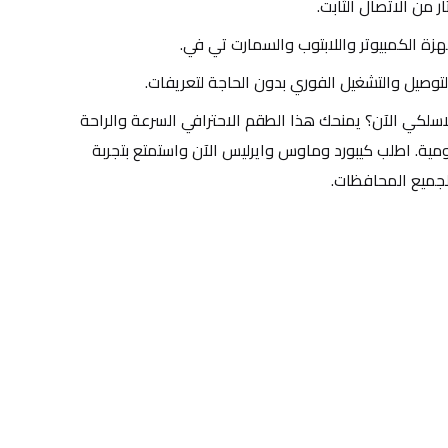
زة الكمبيوتر واللابتوب والسمارت تي في.
توصيل والتشغيل الفوري بدون الحاجة لتعريفات.
لماذا تختار شراء كيبورد وماوس لاسلكي الآن؟ يمنحك هذا الطقم الاحترافي السرعة والراحة 
التي تحتاجها في أداء مهامك اليومية. اطلب كيبورد وماوس وايرليس الآن واستمتع بتجربة 
لجميع المحافظات.