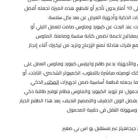
متطورة توفر مدى تشغيل يصل إلى 10 أمتار بدون تأخير أو تقطيع. هذه الميزة تجعله أفضل 
ات الذكية وأجهزة العرض عن بعد بكل سلاسة.
تصميم كيبورد مريح وماوس صامت: عند البحث عن كيبورد وماوس صامت للعمل الليلي أو 
المكاتب الهادئة، يبرز هذا الطقم بمفاتيح ناعمة تضمن كتابة سلسة وصامتة. الماوس 
المرفق مصمم ليكون مريحا لليد مع نقرات هادئة تمنع الإزعاج وتزيد من تركيزك أثناء إنجاز 
توافق شامل مع أنظمة التشغيل والأجهزة: يدعم طقم وايرليس كيبورد وماوس العمل على 
أنظمة ويندوز، ماك، وأندرويد. يمكنك توصيله مباشرة باللابتوب، الكمبيوتر الشخصي، التابلت، أو 
مما يجعله قطعة أساسية ضمن تجهيزات 
المكتب 
الذكي.
بطارية موفرة للطاقة وتصميم محمول: تم تزويد الكيبورد والماوس بنظام توفير طاقة ذكي 
يطيل عمر البطارية لفترات طويلة. بفضل الوزن الخفيف والتصميم النحيف، يعد هذا الطقم الخيار 
ي وسهولة التنقل في حقيبة المحمول.