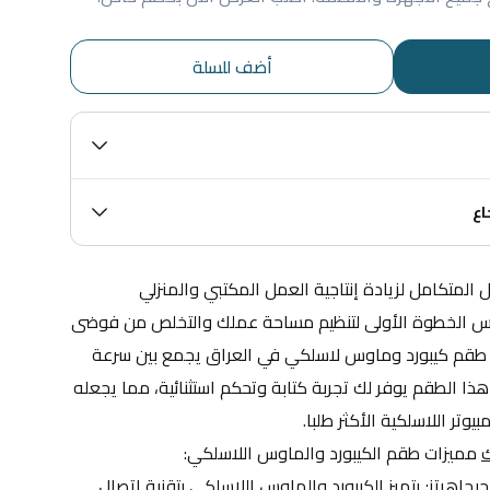
أضف للسلة
اع
لمتكامل لزيادة إنتاجية العمل المكتبي والمنزلي
يعتبر اقتناء كيبورد وماوس وايرليس الخطوة الأولى لتنظيم مساحة عملك والتخلص من فوضى 
الأسلاك. إذا كنت تبحث عن أفضل طقم كيبورد وماوس لاسلكي في العراق يجمع بين سرعة 
الاستجابة والتصميم النحيف، فإن هذا الطقم يوفر لك تجربة كتابة وتحكم استثنائية، مما يجعله 
يوتر اللاسلكية الأكثر طلبا.
ك
 مميزات طقم الكيبورد والماوس اللاسلكي:
اتصال لاسلكي مستقر بتقنية 2.4 جيجاهرتز: يتميز الكيبورد والماوس اللاسلكي بتقنية اتصال 