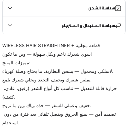
سياسة الشحن
سياسة الاستبدال و الاسترجاع
WIRELESS HAIR STRAIGHTNER + قطعة مجانية

سوي شعرك ناعم وبكل سهولة — وين ما تكون!

مميزات المنتج:

لاسلكي ومحمول — بشحن البطارية، ما يحتاج وصلة كهرباء.

يملس شعرك ويخفف التجعد ويخلي شعرك يلمع.

حرارة قابلة للتعديل — تناسب كل أنواع الشعر (رقيق، عادي، 
كثيف).

خفيف وعملي للسفر — خذه وياك وين ما تروح.

تصميم آمن — يمنع الحروق ويفصل تلقائي بعد فترة من دون 
استخدام.
