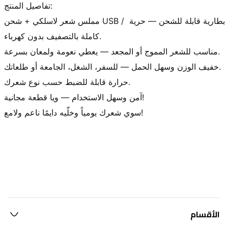
تفاصيل المنتج:

مملس شعر لاسلكي + شحن USB / بطارية قابلة للشحن — حرية 
كاملة بالتصفيف بدون كهرباء.

مناسب للشعر المموج أو المجعد — يعطي نعومة ولمعان بسرعة.

خفيف الوزن وسهل الحمل — للسفر، الشغل، الجامعة أو طلعاتك.

حرارة قابلة للضبط حسب نوع شعرك.

آمن وسهل الاستخدام — ويا قطعة مجانية!

سوي شعرك يومياً وخلّيه دايمًا ناعم ولامع!
الأقسام