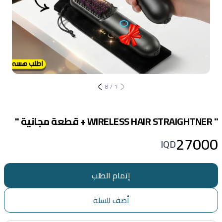
8
/
1
" WIRELESS HAIR STRAIGHTNER + قطعة مجانية "
27000
IQD
إتمام الطلب
أضف للسلة