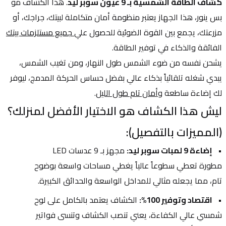
كشاف الطاقة الشمسية بـ 9 عيون سوبر ليد
. هذا الكشاف مو 
بس ينور، هذا الجهاز يعتبر منظومة أمان متكاملة لبيتك، جراجك، أو 
مزرعتك، يجمع بين القوة الضوئية للحصول علي
 جميع مستلزمات بيتك
الفائقة والذكاء في توفير الطاقة.
يشحن نفسه من ضوء الشمس طول النهار، ومن تغيب الشمس، 
يبدي شغله تلقائياً بذكاء عالي بفضل حساس الحركة المدمج، ليوفر 
لك إضاءة ساطعة 
وأمان تام طول الليل
.
ليش هذا الكشاف هو الاختيار الأفضل لمنزلك؟ 
(المميزات بالتفصيل):
إضاءة 9 لمبات سوبر ليد:
 مجهز بـ 9 عدسات LED 
مطورة تعطي سطوعاً عالياً يغطي مساحات واسعة بوضوح 
تام، مما يجعله مثالي للمداخل الواسعة والحدائق الكبيرة.
اقتصاد وتوفير 100%:
 الكشاف يعتمد بالكامل على لوح 
شمسي عالي الكفاءة، يعني تنصب الكشاف وتنسى فواتير 