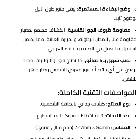
وضع الإضاءة المستمرة:
 يبقى منور طول الليل 
بوضوح ثابت.
مقاومة ظروف الجو القاسية:
 الكشاف مصمم بمعيار 
مقاومة عالي للمطر، الرطوبة، والحرارة العالية، مما يضمن 
استمرارية العمل في الصيف والشتاء العراقي.
نصب سهل بـ 5 دقائق:
 ما تحتاج فني ولا وايرات؛ مجرد 
برغيين على أي حائط أو سور معرض للشمس وصار جاهز 
للشغل.
المواصفات التقنية الكاملة:
نوع المنتج:
 كشاف جداري بالطاقة الشمسية.
عدد الليدات:
 9 لمبات Super LED عالية السطوع.
المقاس:
 227mm × 84mm (حجم مثالي وقوي).