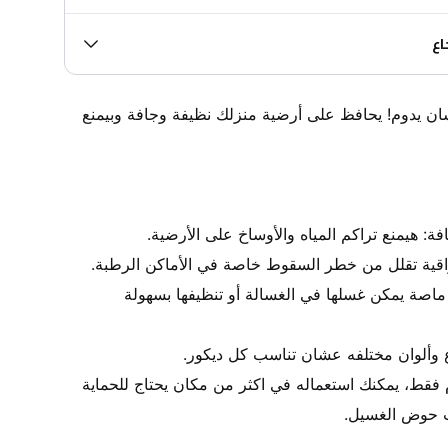
اع
موكيت فائق الجودة ومصمم عشان يدوم! يحافظ على أرضية منزلك نظيفة وجافة وبيمنع 
سهل التنظيف: مصنوع من مواد ماصة يمكن غسلها في الغسالة أو تنظيفها بسهولة 
متعدد الاستخدامات: ليسا للحمام فقط، يمكنك استعماله في اكثر من مكان يحتاج للحماية 