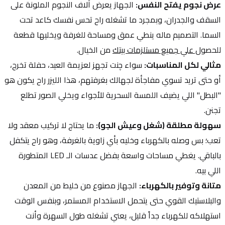
عرض نجوم يفتح النفس:
 الجهاز يعرض آلاف النجوم الملونة على 
السقف والجدران، وبمجرد ما تشغله راح تحس نفسك كاعد تحت 
السما. التصميم ماله ينطي عمق ومساحة للغرفة ويخليها قطعة 
للحصو
ل علي جميع مستلزمات بيتك
 من الخيال.
مثالي لكل المناسبات:
 سواء چنت تجهز لعزيمة العيد، حفلة تخرج، 
أو حتى تريد تسوي مفاجأة لجهالك بغرفتهم، هذا الليزر راح يكون هو 
"البطل" اللي يضيف اللمسة السحرية للأجواء ويخلي الصور تطلع 
تجنن.
سهولة مطلقة (شغل وعيش الجو):
 ما يحتاج لا تركيب معقد ولا 
تعب؛ بس وصله بالكهرباء وخليه بأي زاوية بالغرفة، وهو راح يتكفل 
بالباقي. يغطي مساحات واسعة بفضل عدسات الـ LED المتطورة 
اللي بيه.
متانة وتوفير بالكهرباء:
 الجهاز مصنوع من خليط من المعدن 
والبلاستيك القوي حتى يتحمل الاستخدام المستمر، وبنفس الوقت 
استهلاكه للكهرباء جداً قليل، يعني تشغله طول السهرة وأنت 