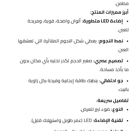
مطمن.
أبرز مميزات المنتج:
إضاءة LED متطورة:
 ألوان واضحة، قوية، ومريحة 
للعين.
نمط النجوم:
 يعطي شكل النجوم المتناثرة اللي تعشقها 
العين.
تصميم عصري:
 صغير الحجم تگدر تخليه بأي مكان بدون 
ما يأخذ مساحة.
جو احتفالي:
 ينطيك طاقة إيجابية وفرحة بكل زاوية 
بالبيت.
تفاصيل سريعة:
النوع:
 ضوء ليزر للعرض.
تقنية الإضاءة:
 LED (عمر طويل واستهلاك قليل).