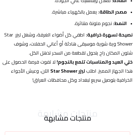
المادة:
 معدن وبلاستيك عالي الجودة.
مصدر الطاقة:
 يعمل بالكهرباء مباشرة.
النمط:
 نجوم ملونة متناثرة.
نصيحة لسهرة خرافية:
 اطفي كل أضواء الغرفة، وشغل ليزر Star 
Shower وية شوية موسيقى هادئة أو أغاني الحفلات، وشوف 
شلون المكان راح يتحول لقطعة من السحر تذهل الكل.
خلي العيد والمناسبات تلمع بالنجوم!
 لا تفوت فرصة الحصول على 
هذا الجهاز المميز. اطلب 
ليزر Star Shower
 الآن، وعيش الأجواء 
الخرافية بتوصيل سريع لبغداد وكل محافظات العراق!
منتجات مشابهة
منتجات مشابهة