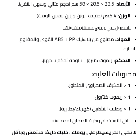
الأبعاد:
 23.5 × 28.5 × 58 سم (حجم مثالي وسهل التنقل).
الوزن:
 4 كغم (خفيف الوزن ورزين بنفس الوقت).
للحصول عي جميع مستلزمات بيتك 
المواد:
 مصنوع من بلاستيك ABS + PP القوي والمقاوم 
للحرارة.
التحكم:
 ريموت كنترول + لوحة تحكم بالجهاز.
محتويات العلبة:
1 × المكيف الصحراوي المتطور.
1 × ريموت كنترول.
1 × وصلات التشغيل (كهرباء/بطارية).
دليل الاستخدام وكرت الضمان لمدة سنة.
لا تخلي الحر يسيطر على يومك.. خليك دايمًا منتعش وبأقل 