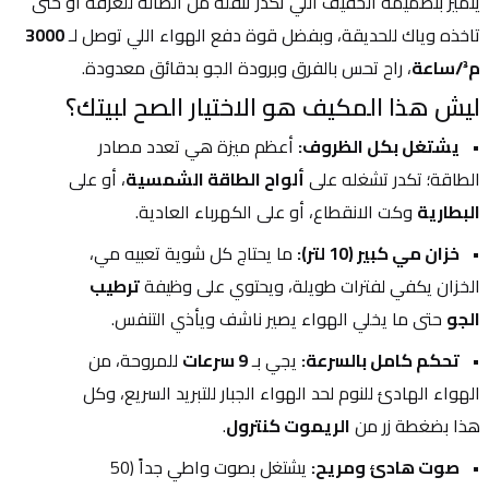
يتميز بتصميمه الخفيف اللي تكدر تنقله من الصالة للغرفة أو حتى 
تاخذه وياك للحديقة، وبفضل قوة دفع الهواء اللي توصل لـ 
3000 
م³/ساعة
، راح تحس بالفرق وبرودة الجو بدقائق معدودة.
ليش هذا المكيف هو الاختيار الصح لبيتك؟
يشتغل بكل الظروف:
 أعظم ميزة هي تعدد مصادر 
الطاقة؛ تكدر تشغله على 
ألواح الطاقة الشمسية
، أو على 
البطارية
 وكت الانقطاع، أو على الكهرباء العادية.
خزان مي كبير (10 لتر):
 ما يحتاج كل شوية تعبيه مي، 
الخزان يكفي لفترات طويلة، ويحتوي على وظيفة 
ترطيب 
الجو
 حتى ما يخلي الهواء يصير ناشف ويأذي التنفس.
تحكم كامل بالسرعة:
 يجي بـ 
9 سرعات
 للمروحة، من 
الهواء الهادئ للنوم لحد الهواء الجبار للتبريد السريع، وكل 
هذا بضغطة زر من 
الريموت كنترول
.
صوت هادئ ومريح:
 يشتغل بصوت واطي جداً (50 