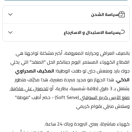
سياسة الشحن
سياسة الاستبدال و الاسترجاع
بالصيف العراقي وحرارته المعروفة، أكبر مشكلة تواجهنا هي 
انقطاع الكهرباء المستمر. اليوم جبنالكم الحل "المنقذ" اللي يخلي 
جوك بارد ومنعش حتى لو طفت الوطنية؛ 
المكيف الصحراوي 
الذكي
. هذا الجهاز مو مجرد مبردة صغيرة، هذا مكيّف متطور 
يشتغل بـ 3 طرق (طاقة شمسية، بطارية، أو 
للحصول علي ماكينة 
صنع الآيس كريم السوفتي (
Soft Serve) - حضر أطيب "موطة" 
وسلاش منزلي بقوام كريمي
كهرباء مباشرة)، يعني البرودة وياك 24 ساعة.