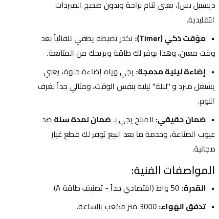
ديسيبل بس)، يعني تنام براحة وبدون ضجيج المبردات 
التقليدية.
مؤقت ذكي (Timer):
 تكدر تضبطه يطفي تلقائياً بعد 
وقت معين، وهذا يوفر لك طاقة ويريحك من المتابعة.
إضاءة ليلية مدمجة:
 يجي وياه إضاءة حلوة، يعني 
يشتغل مبرد و "لالة" ليلية بنفس الوقت، ومثالي جداً لغرف 
النوم.
ضمان حقيقي:
 المنتج يجي بـ 
ضمان لمدة سنة
 ضد 
عيوب الصناعة، وخدمة ما بعد البيع توفر لك قطع غيار 
مجانية.
المواصفات الفنية:
القدرة:
 50 واط (اقتصادي جداً - تصنيف طاقة A).
تدفق الهواء:
 3000 متر مكعب بالساعة.