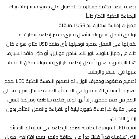
يجعله يتصدر قائمة مستلزمات لل
حصول علي جميع مستلزمات بيتك
الإضاءة الذكية الأكثر طلباً.
مميزات إضاءة سمارت ليد USB المتنقلة:
توافق شامل وسهولة تشغيل فوري: تتميز إضاءة سمارت ليد 
بقدرتها على العمل بمجرد توصيلها بأي منفذ USB متاح، سواء كان 
ذلك في جهاز لابتوب، باور بنك، شاحن موبايل، أو حتى منفذ السيارة. 
هذا التوافق يجعلها أفضل إضاءة طوارئ محمولة يمكن الاعتماد 
عليها في السفر والرحلات.
تصميم مضغوط وخفيف الوزن: تم تصميم اللمسة الذكية LED بحجم 
صغير جداً يسمح لك بحملها في الجيب أو المحفظة بكل سهولة. على 
الرغم من صغر حجمها، إلا أنها توفر إضاءة ساطعة ومريحة للعين، 
وهي مثالية كـ إضاءة كيبورد ليلية أو للقراءة والعمل المتأخر بدون 
إزعاج الآخرين.
تقنية LED الموفرة للطاقة: تعتمد الإضاءة على تقنية ليد الحديثة 
التي تستهلك قدراً ضئيلاً جداً من الطاقة وتتميز بعمر افتراضي طويل 