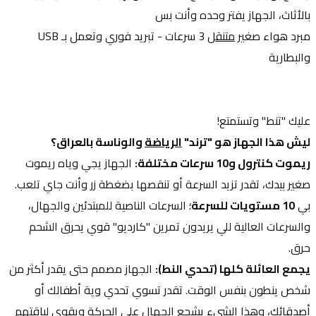
بالأثاث، الجهاز يفتر وحده وأنت بس 
مبرد هواء صغير 
متنقل
 3 سرعات - تبريد فوري وتعمل بـ USB 
والبطارية
عليك "تنط" وتستمتع!
ليش هذا الجهاز هو "ترند" 
الرياضة
 والوناسة بالعراق؟
ريموت كنترول و10 سرعات مختلفة:
 الجهاز يجي وياه ريموت 
صغير بيدك، تقدر تزيد السرعة أو تنقصها بضغطة زر وأنت جاي تلعب. 
بي 
10 مستويات للسرعة
؛ السرعات الناصية للمبتدئين والجهال، 
والسرعات العالية للي يريدون تمرين "كارديو" قوي يحرق الشحم 
حرق.
يجمع العائلة كلها (تحدي النط):
 الجهاز مصمم حتى يقدر أكثر من 
شخص ينطون بنفس الوقت. تقدر تسوي تحدي وية أطفالك أو 
أصدقائك، وهذا الشيء يشجع الجهال على الحركة ويقوي لياقتهم 