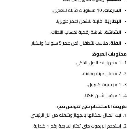
السرعات:
 10 مستويات قابلة للتعديل.
البطارية:
 قابلة للشحن (عمر طويل).
الشاشة:
 شاشة رقمية لحساب النطات.
الفئة:
 مناسب للأطفال (من عمر 5 سنوات) وللكبار.
محتويات العبوة:
1 × جهاز نط الحبل الذكي.
2 × حبال مرنة ومتينة.
1 × ريموت كنترول.
1 × كيبل شحن USB.
طريقة الاستخدام حتى تتونس صح:
ثبت الحبال بمكانها بالجهاز وشغله من الزر الرئيسي.
استخدم الريموت حتى تختار السرعة رقم 1 كبداية.