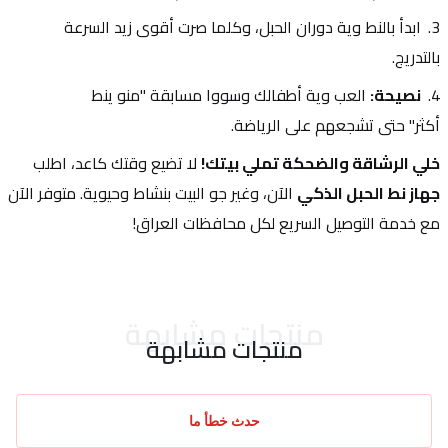
ابدأ بالنط وية دوران الحبل، وكلما صرت أقوى زيد السرعة 
بالتدريج.
نصيحة:
 العب وية أطفالك وسووا مسابقة "منو ينط 
أكثر" حتى تشجعهم على الرياضة.
خلي الرشاقة والضحكة تملي بيتك!
 لا تضيع وقتك كاعد، اطلب 
جهاز نط الحبل الذكي
 الآن، وغير جو البيت بنشاط وحيوية. متوفر الآن 
مع خدمة التوصيل السريع لكل محافظات العراق!
منتجات مشابهة
منتجات مشابهة
حدث خطأ ما