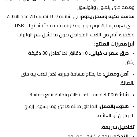
وهمه جاي يلعبون ويتونسون.
شاشة ذكية وشحن يدوم:
 بي شاشة LCD تحسب لك عدد النطات 
حتى تعرف إنجازك يوم بيوم. وبطاريته قوية جداً تشحنها بـ USB 
وتكفيك أيام من اللعب المتواصل بدون ما تشيل هم الوايرات.
أبرز مميزات المنتج:
حرق سعرات خيالي:
 10 دقائق نط تعادل 30 دقيقة 
ركض!
آمن وعملي:
 ما يحتاج مساحة جبيرة، تكدر تلعب بيه حتى 
بالصالة.
شاشة LCD:
 تحسب لك النطات وتخليك تتابع حماسك.
هدوء بالعمل:
 الماطور مالته هادئ وما يسوي إزعاج 
للجوارين أو العائلة.
تفاصيل سريعة:
التحكم:
 ريموت كنترول عن بعد.