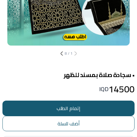
8
/
1
• سجادة صلاة بمسند للظهر
14500
IQD
إتمام الطلب
أضف للسلة