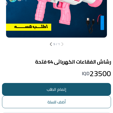
9
/
1
رشاش الفقاعات الكهربائى 64 فتحة
23500
IQD
إتمام الطلب
أضف للسلة