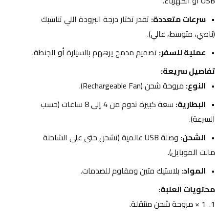
USB أو الكهرباء.
سرعات متعددة:
 تقدر تختار درجة البرودة اللي تناسبك 
(ناصي، متوسط، عالي).
عملية للسفر:
 تصميم مدمج يرههم بالسيارة أو الجنطة.
تفاصيل سريعة:
النوع:
 مروحة شحن (Rechargeable Fan).
البطارية:
 سعة كبيرة تدوم من 4 إلى 8 ساعات (حسب 
السرعة).
الشحن:
 وصلة USB عالمية (تشحن حتى على الشاحنة 
مالت الموبايل).
المواد:
 بلاستيك متين ومقاوم للصدمات.
محتويات العلبة:
1 × مروحة شحن متنقلة.