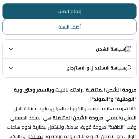
إتمام الطلب
أضف للسلة
سياسة الشحن
سياسة الاستبدال و الاسترجاع
مروحة الشحن المتنقلة.. راحتك بالبيت وبالسفر وحتى وية 
"الوطنية" و"المولد"!
كلنا نعرف معاناة الصيف والكهرباء بالعراق، ولهذا جبنالك الحل 
الأمثل والعملي. 
مروحة الشحن المتنقلة
 هي المنقذ الحقيقي 
وقت "الطفية". مروحة قوية، هادئة، وتشتغل ببطارية تدوم ساعات 
طوال، حتى تضمن لك ولعائلتك برودة وراحة 
وين ما تكون
، بالبيت، 