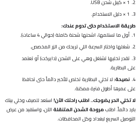
1 × كيبل شحن USB.
1 × دليل الاستخدام.
طريقة الاستخدام حتى تدوم عندك:
أول ما تستلمها، اشحنها شحنة كاملة (حوالي 4 ساعات).
شغلها واختار السرعة اللي تريحك من الزر المخصص.
تقدر تخليها تشتغل وهي على الشحن (دايركت) أو تعتمد 
على البطارية.
نصيحة:
 لا تخلي البطارية تخلص للأخير دائماً حتى تحافظ 
على عمرها أطول فترة ممكنة.
لا تخلي الحر يضوجك.. اطلب راحتك الآن!
 استعد للصيف وخلي بيتك 
بارد دائماً. اطلب 
مروحة الشحن المتنقلة
 الآن، واستفيد من عرض 
التوصيل السريع لبغداد وكل المحافظات.