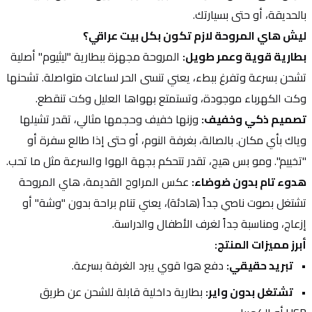
بالحديقة، أو حتى بسيارتك.
ليش هاي المروحة لازم تكون بكل بيت عراقي؟
بطارية قوية وعمر طويل:
 المروحة مجهزة ببطارية "ليثيوم" أصلية 
تشحن بسرعة وتفرغ ببطء، يعني تنسى الحر لساعات متواصلة. تشحنها 
وكت الكهرباء موجودة، وتستمتع بهواها العليل وكت تنقطع.
تصميم ذكي وخفيف:
 وزنها خفيف وحجمها مثالي، تقدر تشيلها 
وياك بأي مكان. بالصالة، بغرفة النوم، أو حتى إذا طالع سفرة أو 
"تخييم". ومو بس هيج، تقدر تتحكم بجهة الهوا والسرعة مثل ما تحب.
هدوء تام بدون ضوضاء:
 عكس المراوح القديمة، هاي المروحة 
تشتغل بصوت ناصي جداً (هادئة)، يعني تنام براحة بدون "وشة" أو 
إزعاج، ومناسبة جداً لغرف الأطفال والدراسة.
أبرز مميزات المنتج:
تبريد حقيقي:
 دفع هوا قوي يبرد الغرفة بسرعة.
تشتغل بدون واير:
 بطارية داخلية قابلة للشحن عن طريق 