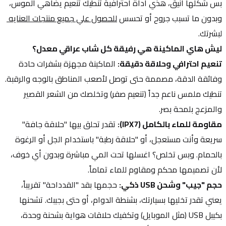
بس شكلها أنيق، هذي أداة احترافية تنطيك تنعيم يضاهي الموس، 
وبدون ما تسبب جروح أو تحسس 
للحصول علي جميع منتجات العنايه 
لبشرتك.
ليش هاي الماكينة هي رفيقة كل شاب عراقي معدل؟
تنعيم احترافي وحلاقة دقيقة:
 الماكينة مجهزة بشفرات حادة 
وفائقة الدقة، مصممة حتى توصل لأصعب المناطق بالوجه والرقبة. 
تنطيك ملمس ناعم جداً (تنعيم صفر) وتخلصك من الشعر القصير 
والمزعج بلمحة بصر.
مقاومة للماء بالكامل (IPX7):
 تقدر تحلق بيها "حلاقة جافة" 
سريعة وأنت مستعجل، أو "حلاقة رطبة" باستخدام الجل أو الرغوة 
بالحمام. وبس تخلص؟ اغسلها تحت المي مباشرة وبدون أي خوف، 
لأن تصميمها محكم ومقاوم للماء تماماً.
حجم "جيب" وشحن USB ذكي:
 حجمها بقد "القدداحة" تقريباً، 
يعني تقدر تخليها بسيارتك، بشنطة الدوام، أو حتى بجيبك. تشحنها 
بكيبل USB (مثل الموبايل) وتكفيك حلاقات هواية بشحنة وحدة، 