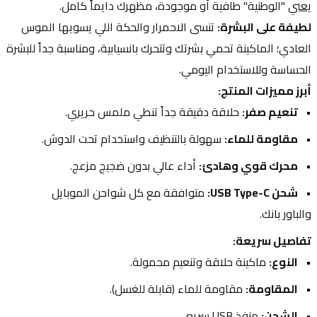
يعني
 "الوطنية" طافية أو موجودة، مظهرك دايماً كامل.
لطيفة على البشرة:
 تنسى الاحمرار والحكة اللي يسويها الموس 
العادي؛ الماكينة تحمي بشرتك وتتحرك بانسيابية، ومناسبة جداً للبشرة 
الحساسة وللاستخدام اليومي.
أبرز مميزات المنتج:
تنعيم صفر:
 حلاقة دقيقة جداً تنطي ملمس حريري.
مقاومة للماء:
 سهولة بالتنظيف واستخدام تحت الدوش.
محرك قوي وهادئ:
 أداء عالي بدون ضجيج مزعج.
شحن USB Type-C:
 متوافقة مع كل شواحن الموبايل 
والباور بانك.
تفاصيل سريعة:
النوع:
 ماكينة حلاقة وتنعيم محمولة.
المقاومة:
 مقاومة للماء (قابلة للغسل).
الشحن:
 منفذ USB سريع.