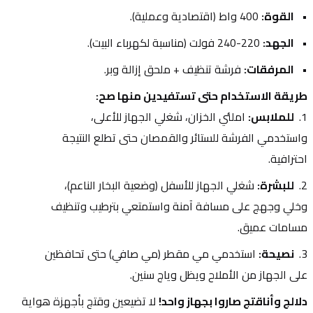
القوة:
 400 واط (اقتصادية وعملية).
الجهد:
 220-240 فولت (مناسبة لكهرباء البيت).
المرفقات:
 فرشة تنظيف + ملحق إزالة وبر.
طريقة الاستخدام حتى تستفيدين منها صح:
للملابس:
 املئي الخزان، شغلي الجهاز للأعلى، 
واستخدمي الفرشة للستائر والقمصان حتى تطلع النتيجة 
احترافية.
للبشرة:
 شغلي الجهاز للأسفل (وضعية البخار الناعم)، 
وخلي وجهج على مسافة آمنة واستمتعي بترطيب وتنظيف 
مسامات عميق.
نصيحة:
 استخدمي مي مقطر (مي صافي) حتى تحافظين 
على الجهاز من الأملاح ويظل وياج سنين.
دلالج وأناقتج صاروا بجهاز واحد!
 لا تضيعين وقتج بأجهزة هواية 