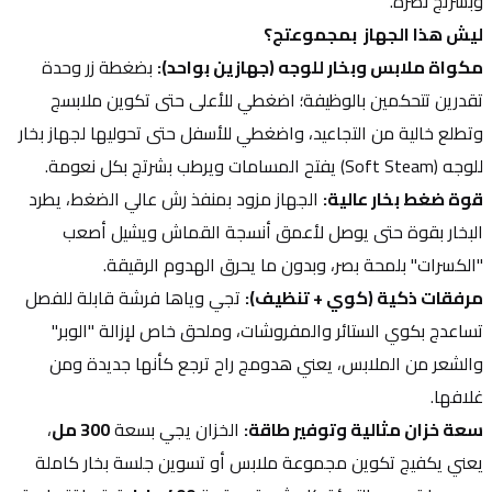
وبشرتج نضرة.
ليش هذا الجهاز  بمجموعتج؟
مكواة ملابس وبخار للوجه (جهازين بواحد):
 بضغطة زر وحدة 
تقدرين تتحكمين بالوظيفة؛ اضغطي للأعلى حتى تكوين ملابسج 
وتطلع خالية من التجاعيد، واضغطي للأسفل حتى تحوليها لجهاز بخار 
للوجه (Soft Steam) يفتح المسامات ويرطب بشرتج بكل نعومة.
قوة ضغط بخار عالية:
 الجهاز مزود بمنفذ رش عالي الضغط، يطرد 
البخار بقوة حتى يوصل لأعمق أنسجة القماش ويشيل أصعب 
"الكسرات" بلمحة بصر، وبدون ما يحرق الهدوم الرقيقة.
مرفقات ذكية (كوي + تنظيف):
 تجي وياها فرشة قابلة للفصل 
تساعدج بكوي الستائر والمفروشات، وملحق خاص لإزالة "الوبر" 
والشعر من الملابس، يعني هدومج راح ترجع كأنها جديدة ومن 
غلافها.
سعة خزان مثالية وتوفير طاقة:
 الخزان يجي بسعة 
300 مل
، 
يعني يكفيج تكوين مجموعة ملابس أو تسوين جلسة بخار كاملة 