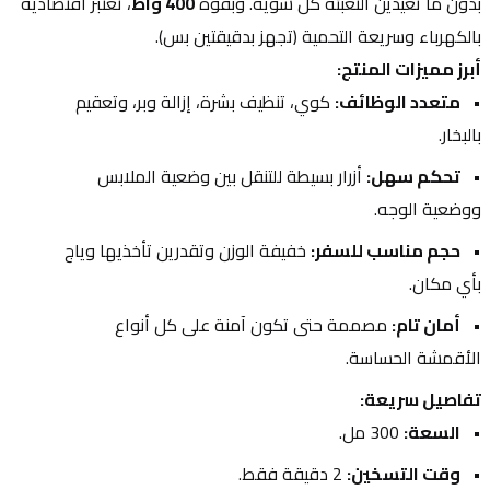
بدون ما تعيدين التعبئة كل شوية. وبقوة 
400 واط
، تعتبر اقتصادية 
بالكهرباء وسريعة التحمية (تجهز بدقيقتين بس).
أبرز مميزات المنتج:
متعدد الوظائف:
 كوي، تنظيف بشرة، إزالة وبر، وتعقيم 
بالبخار.
تحكم سهل:
 أزرار بسيطة للتنقل بين وضعية الملابس 
ووضعية الوجه.
حجم مناسب للسفر:
 خفيفة الوزن وتقدرين تأخذيها وياج 
بأي مكان.
أمان تام:
 مصممة حتى تكون آمنة على كل أنواع 
الأقمشة الحساسة.
تفاصيل سريعة:
السعة:
 300 مل.
وقت التسخين:
 2 دقيقة فقط.