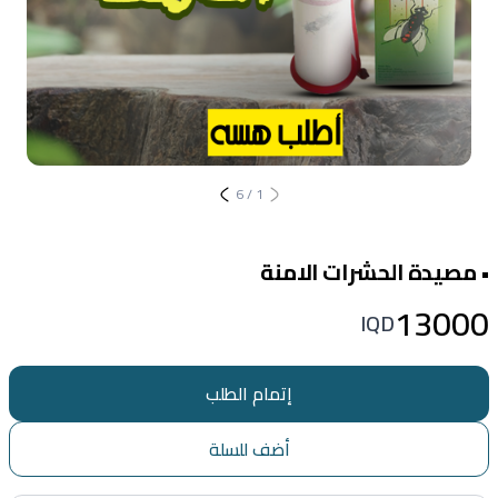
6
/
1
• مصيدة الحشرات الامنة
13000
IQD
إتمام الطلب
أضف للسلة