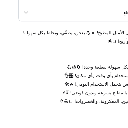
اع
🔹 مصفاة وعجان 3 في 1 – الحل الأمثل للمطبخ! 🔹💪 يعجن، يصفّي، ويخلط بكل سهولة! 