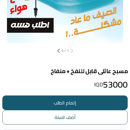
9
/
1
مسبح عائلى قابل للنفخ + منفاخ
53000
IQD
إتمام الطلب
أضف للسلة