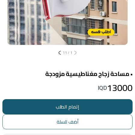
11
/
1
• مساحة زجاج مغناطيسية مزودجة
13000
IQD
إتمام الطلب
أضف للسلة