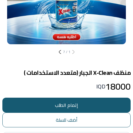
7
/
1
منظف X-Clean الجبار (متعدد الاستخدامات )
18000
IQD
إتمام الطلب
أضف للسلة