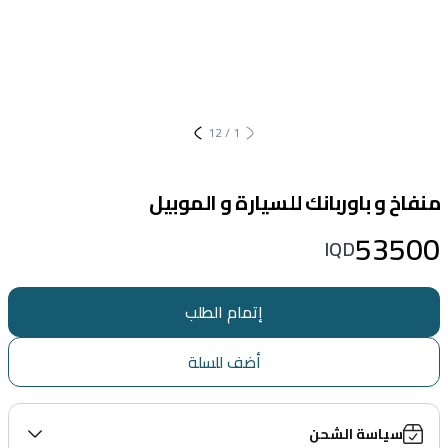
12
/
1
منفاخ و باوربانك للسيارة و الموبيل
53500
IQD
إتمام الطلب
أضف للسلة
سياسة الشحن