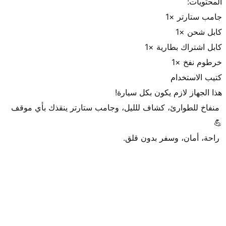
 منفاخ للطوارئ، كشاف للليل، وجامب ستارتر ينقذك بأي موقف 