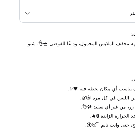
اع
ثيابك دايمًا مكوية ومرتبة! ✨💨 ويه مجفف الملابس المحمول، وداعًا للفوضى 🧺👌. شنو 