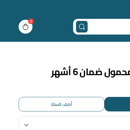
0
n cart, view bag
 ضمان 6 أشهر
أضف للسلة