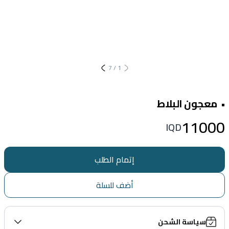
7
/
1
• معجون البلاط
11000
IQD
إتمام الطلب
أضف للسلة
سياسة الشحن