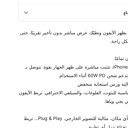
اع
هاذي الشاشة تنلصق مغناطيسيًا بظهر الآيفون وتطيّك عرض مباشر بدون تأخير تقريبًا، حتى 
مصممة خصيصًا لـ iPhone 15 / 16 Pro، تتثبت مباشرة على ظهر الجهاز بقوة. تتوصل بـ 
الشاشة واضحة، ألوان دقيقة ومناسبة للبثوث، الفلوغات، والسيلفي الاحترافي. تربط الآيفون 
تصميمها نحيف وتنحمل بسهولة بأي مكان، مثالية للتصوير الخارجي. Plug & Play… تربط 