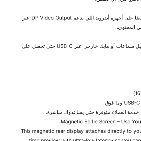
غير الآيفون 15/16 برو، تشتغل أيضًا على أجهزة أندرويد اللي تدعم DP Video Output عبر 
تدعم تدوير الشاشة، وتدعم توصيل سماعات أو مايك خارجي عبر USB-C حتى تحصل على 
This magnetic rear display attaches directly to you
time preview with ultra-low latency so you can 