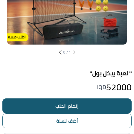
8
/
1
" لعبة بيكل بول"
52000
IQD
إتمام الطلب
أضف للسلة