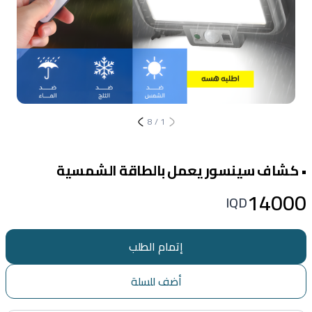
8
/
1
• كشاف سينسور يعمل بالطاقة الشمسية
14000
IQD
إتمام الطلب
أضف للسلة