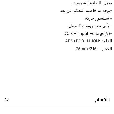
الحجم :	215*75mm
الأقسام