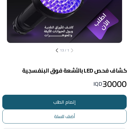
13
/
1
كشاف فحص LED بالأشعة فوق البنفسجية
30000
IQD
إتمام الطلب
أضف للسلة