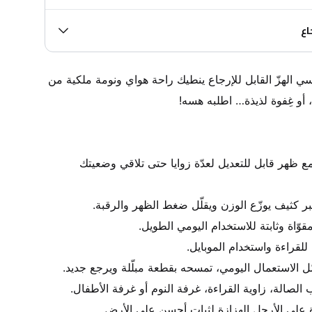
اع
خلي جسمك يرتاح ويهدأ ✨… كرسي الهزّ القابل للإرجاع ينطيك راحة هواي ونومة ملكية من 
إرجاع وهزّ مريح: آلية هزّ ناعمة مع ظهر قابل للتعديل لعدّة زوايا حتى تلاقي وضعيتك 