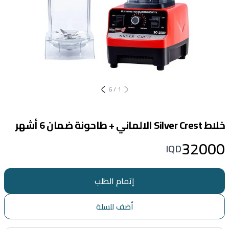
6
/
1
خلاط Silver Crest الالماني + طاحونة ضمان 6 أشهر
32000
IQD
إتمام الطلب
أضف للسلة