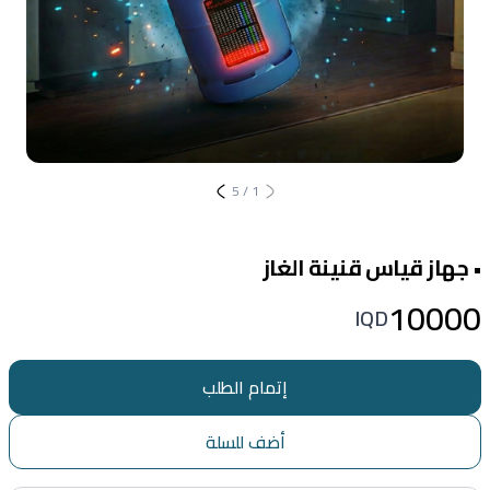
5
/
1
• جهاز قياس قنينة الغاز
10000
IQD
إتمام الطلب
أضف للسلة