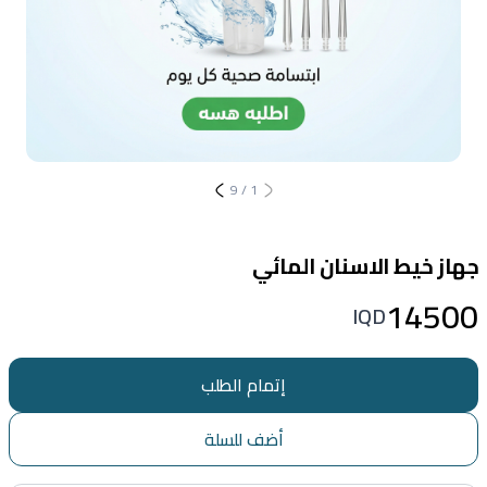
9
/
1
جهاز خيط الاسنان المائي
14500
IQD
إتمام الطلب
أضف للسلة