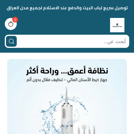
توصيل سريع لباب البيت والدفع عند الاستلام لجميع مدن العراق
0
view bag