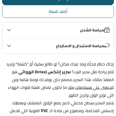
أضف للسلة
سياسة الشحن
سياسة الاستبدال و الاسترجاع
إجاك خطار فجأة وما عندك مكان؟ لو طالع سفرة أو "كشتة" وتريد 
تنام براحة مثل سرير البيت؟ 
سرير إنتكس (Intex) الهوائي
 هو 
المنقذ مالتك. هذا السرير مصمم حتى يوفر لك نومة هانية وين 
ل
لحصول علي مستلزمات بيتك
 ما تكون، بفضل تقنية قنوات الهواء 
اللي توزع الوزن وتريح الظهر.
يتميز السرير بسطح مخملي ناعم يمنع انزلاق الشرشف ويعطيك 
إحساس الفخامة، ومصنوع من مادة الـ 
PVC
 القوية اللي تتحمل 