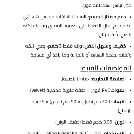
حتى تباشر استخدامه فوراً.
دعم ممتاز للجسم:
 القنوات الداخلية مو بس هو، هي 
نظام دعم يقلل الضغط على العمود الفقري ويخليك تگعد 
الصبح وأنت مرتاح.
خفيف وسهل النقل:
 وزنه فقط 
3 كغم
، يعني تلمّه 
وتخليه بجنطة السيارة أو بالخزانة وما ياخذ أي مساحة.
المواصفات الفنية:
العلامة التجارية:
 Intex (الأصلية).
المواد:
 PVC قوي + طبقة علوية مخملية (Velvet).
الأبعاد:
 200 سم (طول) × 90 سم (عرض) × 25 سم 
(ارتفاع).
الوزن:
 3.06 كجم فقط (خفيف الوزن).
الاستخدام:
 داخلي (للبيت والضيوف) وخارجي (للتخييم 