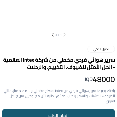
5
/
1
المنزل الذكي
سرير هوائي فردي مخملي من شركة Intex العالمية
- الحل الأمثل للضيوف، التخييم، والرحلات
48000
IQD
راحتك بجيبك! سرير هوائي فردي من Intex بسطح مخملي وسمك ممتاز. مثالي
للضيوف، الكشتات، والسفر. ينصب بدقائق. اطلبه الآن مع توصيل سريع لكل
العراق.
إتمام الطلب