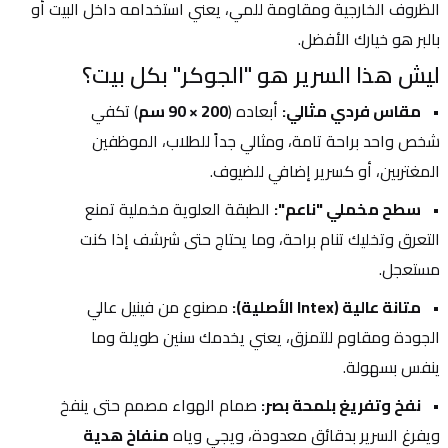
الظروف الخارجية ومقاومة للمي، يعني استخدامه داخل البيت أو 
بالبر هو خيارك الأفضل.
ليش هذا السرير هو "الجوكر" بكل بيت؟
مقاس فردي مثالي:
 أبعاده (
200 × 90 سم
) تكفي 
شخص واحد براحة تامة، ومثالي جداً للطلاب، الموظفين 
المغتربين، أو كسرير إضافي للضيوف.
سطح مخملي "ناعم":
 الطبقة العلوية مخملية تمنع 
التعرق وتخليك تنام براحة، وما يحتاج حتى شرشف إذا كنت 
مستعجل.
متانة عالية (Intex الأصلية):
 مصنوع من فينيل عالي 
الجودة ومقاوم للتمزق، يعني يخدمك سنين طويلة وما 
ينفس بسهولة.
نفخ وتفريغ بلمحة بصر:
 صمام الهواء مصمم حتى ينفخ 
ويفرغ السرير بدقائق معدودة، ويجي وياه 
منفاخ هدية