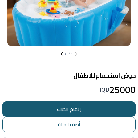
8
/
1
حوض استحمام للاطفال
25000
IQD
إتمام الطلب
أضف للسلة