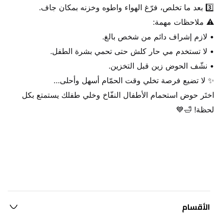
اختَر حوض استحمام الأطفال النفّاخ وخلي طفلك يستمتع بكل 
لحظة! 🛁💙
الأقسام