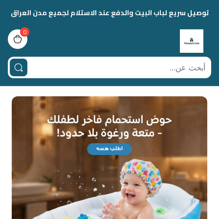
توصيل سريع لباب البيت والدفع عند الاستلام لجميع مدن العراق
0
view bag