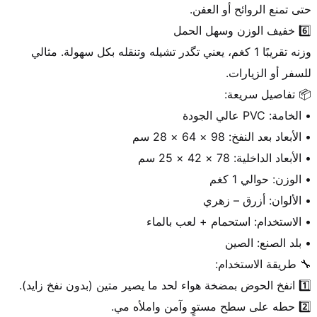
وزنه تقريبًا 1 كغم، يعني تگدر تشيله وتنقله بكل سهولة. مثالي 