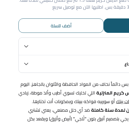
موطة البيت أطيب وأنظف! ماكينة صنع الآيس كريم سعة 1.5 لتر مع ضمان حقيقي لمدة سنة.
أضف للسلة
اع
منو بينا ما يحب الموطة بالصيف؟ بس دائماً نخاف من المواد الحافظة والألوان بالجاهز. اليوم 
 كريم المنزلية
 اللي تخليك تسوي أطيب وألذ موطة، زبادي 
 بيتك
 أو سوربيه فواكه ببيتك وبمكونات أنت تختارها.
 لمدة سنة كاملة
 ضد أي خلل مصنعي، يعني تشتري 
وأنت مطمن ومرتاح البال. الجهاز يجي بتصميم أنيق بلون "ثَلجي" (أبيض وأزرق) ويقعد بكل 