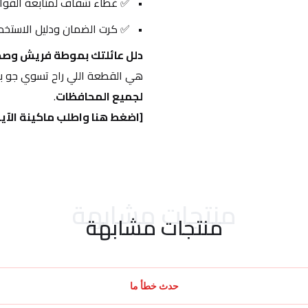
✅ غطاء شفاف لمتابعة القوام
✅ كرت الضمان ودليل الاستخدا
دلل عائلتك بموطة فريش وصح
هي القطعة اللي راح تسوي جو بالب
لجميع المحافظات
.
[اضغط هنا واطلب ماكينة الآيس
منتجات مشابهة
منتجات مشابهة
حدث خطأ ما