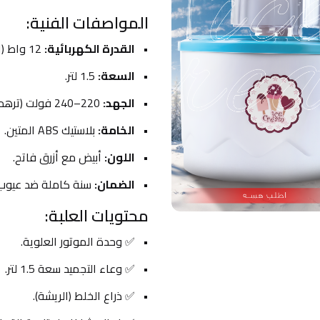
المواصفات الفنية:
القدرة الكهربائية:
 12 واط (اقتصادية جداً وتشتغل على المولدة).
السعة:
 1.5 لتر.
الجهد:
 220–240 فولت (ترهم على كهرباء العراق).
الخامة:
 بلاستيك ABS المتين.
اللون:
 أبيض مع أزرق فاتح.
الضمان:
 سنة كاملة ضد عيوب 
محتويات العلبة:
✅ وحدة الموتور العلوية.
✅ وعاء التجميد سعة 1.5 لتر.
✅ ذراع الخلط (الريشة).