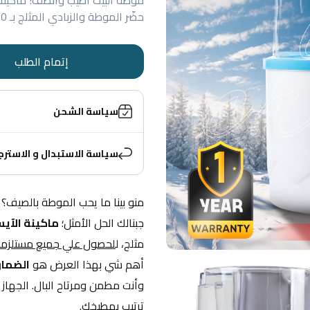
حضّر الموطة والزبادي المثلج بـ 30 دقيقة بس. اطلبها الآن مع توصيل سريع
إتمام الطلب
سياسة الشحن
سياسة الاستبدال و الاسترج
جبنالك الحل الأمثل؛ 
ماكينة الآيس
مثلج، ل
لحصول علي جميع مستلزمات
أهم شي بهذا العرض هو 
الضمان
ترتيب بمطبخك.