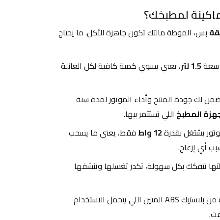
ماكينة لمطبخك؟
 بس، الموطة مالتك تكون جاهزة للأكل. ما يحتاج 
 سعة 
1.5 لتر
، يعني يسوي كمية كافية لكل العائلة 
 نضمن لك جودة المنتج وأداء الموتور لمدة سنة 
هزة المطبخ
 اللي تستثمر بيها.
وتور يشتغل بقدرة 
12 واط
 فقط، يعني ما يسحب 
ب أي إزعاج.
 الأجزاء مالتها تتفكك بكل سهولة، تكدر تغسلها وتنشفها 
 مصنوعة من بلاستيك ABS المتين اللي يتحمل الاستخدام 
قت.