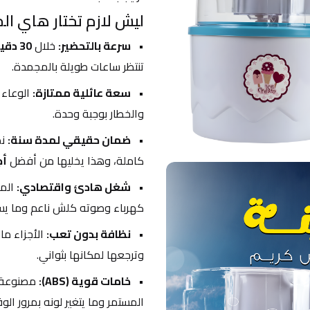
ليش لازم تختار هاي ال
سرعة بالتحضير:
 خلال 
30 دقيقة
تنتظر ساعات طويلة بالمجمدة.
سعة عائلية ممتازة:
 الوعاء
والخطار بوجبة وحدة.
ضمان حقيقي لمدة سنة:
كاملة، وهذا يخليها من أفضل 
أج
شغل هادئ واقتصادي:
 الم
كهرباء وصوته كلش ناعم وما يسب
نظافة بدون تعب:
وترجعها لمكانها بثواني.
خامات قوية (ABS):
المستمر وما يتغير لونه بمرور الو