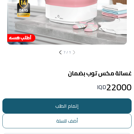
7
/
1
غسالة مكس توب بضمان
22000
IQD
إتمام الطلب
أضف للسلة