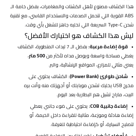
هذا الكشاف مصنوع لأهل الكشتات والمغامرات، بفضل خامة الـ 
ABS القوية اللي تتحمل الصدمات والاستخدام القاسي، مع تقنية 
شحن Type-C السريعة اللي تخليه جاهز للشغل بأي وقت.
ليش هذا الكشاف هو اختيارك الأفضل؟
قوة إضاءة مرعبة:
 بفضل الـ 7 ليدات المتطورة، الكشاف 
يغطي مساحة واسعة ويوصل مداه لأكثر من 
500 متر
، 
يعني مثالي للمزارع، المواقع الإنشائية، والبر.
شاحن طوارئ (Power Bank):
 الكشاف يحتوي على 
مخرج USB يخليك تشحن موبايلك أو أجهزتك منه وأنت بره 
البيت، ماراح تشيل هم البطارية بعد اليوم.
إضاءة جانبية COB:
 يحتوي على ضوء جانبي يعطي 
إضاءة هادئة وموزعة، مثالية للقراءة داخل الخيمة، أو 
لتصليح السيارة، أو كإضاءة احتياطية للغرفة.
4 أوضاع تشغيل:
 تكدر تختار بين الإضاءة القوية، 