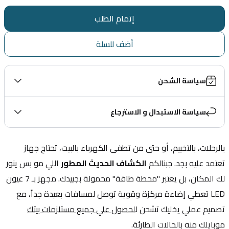
إتمام الطلب
أضف للسلة
سياسة الشحن
سياسة الاستبدال و الاسترجاع
بالرحلات، بالتخييم، أو حتى من تطفى الكهرباء بالبيت، تحتاج جهاز 
تعتمد عليه بجد. جبنالكم 
الكشاف الحديث المطور
 اللي مو بس ينور 
لك المكان، بل يعتبر "محطة طاقة" محمولة بجييدك. مجهز بـ 7 عيون 
LED تعطي إضاءة مركزة وقوية توصل لمسافات بعيدة جداً، مع 
تصميم عملي يخليك تشحن ل
لحصول علي جميع مستلزمات بيتك
موبايلك منه بالحالات الطارئة.