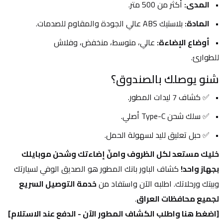
المدى:
 أكثر من 500 متر.
المادة:
 بلاستيك ABS عالي الجودة والمقاوم للصدمات.
أوضاع الإضاءة:
 عالي، متوسط، منخفض، وفلاش 
للطوارئ.
شنو يوصلك بالصندوق؟
✅ كشاف 7 ليدات المطور.
✅ سلك شحن Type-C أصلي.
✅ حبل تعليق لليد لسهولة الحمل.
خليك مستعد لكل الظروف وامنّ إضاءتك وشحن موبايلك 
بجهاز واحد!
 كشاف الباور بانك المطور هو الصديق الوفي لسيارتك 
وبيتك ورحلاتك. اطلبه الآن واستفاد من 
خدمة التوصيل السريع 
لجميع محافظات العراق
.
[اضغط هنا واطلب الكشاف المطور الآن - الدفع عند الاستلام]