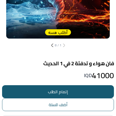
8
/
1
فان هواء و تدفئة 2 في 1 الحديث
41000
IQD
إتمام الطلب
أضف للسلة