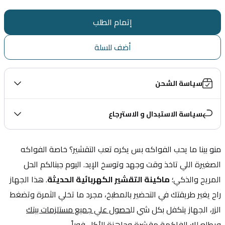
إتمام الطلب
أضف للسلة
سياسة الشحن
سياسة الاستبدال و الاسترجاع
منو بينا ما يحب الفواكه بس يكره تعب التقشير؟ خاصة الفواكه 
الصغيرة اللي تاخذ وقت وجهد وتوسخ الإيد. اليوم جبنالكم الحل 
المريح والذكي؛ 
ماكينة التقشير الكهربائية الحديثة
. هذا الجهاز 
راح يغير طريقتك في التحضير بالمطبخ، مجرد ما تخلي الثمرة وتضغط 
الزر، الجهاز يتكفل بكل شي لل
حصول علي جميع مستلزمات بيتك
ويطلع لك الفاكهة مقشرة وجاهزة للأكل فوراً.