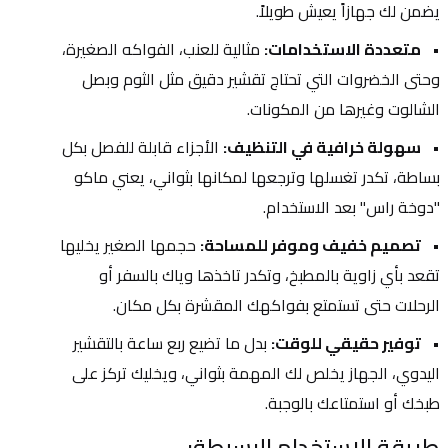
يضمن لك جهازاً يعيش طويلاً.
متعددة الاستخدامات:
 مثالية للعنب، الفواكه الصغيرة، 
وحتى الخضروات التي تحتاج تقشير دقيق مثل الثوم وبصل 
الشالوت وغيرها من المكونات.
سهولة خرافية في التنظيف:
 الأجزاء قابلة للفصل بكل 
بساطة، تكدر تغسلها وترجعها لمكانها بثواني، يعني ماكو 
"دوخة راس" بعد الاستخدام.
تصميم خفيف وموفر للمساحة:
 حجمها الصغير يخليها 
تقعد بأي زاوية بالمطبخ، وتكدر تاخذها وياك بالسفر أو 
الرحلات حتى تستمتع بفواكهك المقشرة بكل مكان.
توفير حقيقي للوقت:
 بدل ما تضيع ربع ساعة بالتقشير 
اليدوي، الجهاز يخلص لك المهمة بثواني، ويخليك تركز على 
طبخك أو استمتاعك بالوجبة.
طريقة الاستخدام البسيطة: