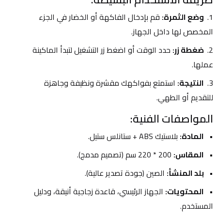
وضع الثمرة:
 قم بإدخال الفاكهة أو الخضار في الجزء 
المخصص لها داخل الجهاز.
ضغطة زر:
 حدد الوقت أو اضغط زر التشغيل لتبدأ الماكينة 
عملها.
النتيجة:
 استمتع بفواكهك مقشرة ونظيفة وجاهزة 
للتقديم أو الطهي.
المواصفات الفنية:
المادة:
 بلاستيك ABS + ستانلس ستيل.
المقاس:
 200 * 220 سم (تصميم مدمج).
بلد المنشأ:
 الصين (جودة تصدير عالية).
المحتويات:
 الجهاز الرئيسي، قاعدة زجاجية أنيقة، ودليل 
المستخدم.