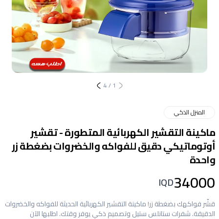
4
/
1
المنزل الذكي
ماكينة التقشير الكهربائية المتطورة - تقشير
أوتوماتيكي دقيق للفواكه والخضروات بضغطة زر
واحدة
34000
IQD
قشّر فواكهك بضغطة زر! ماكينة التقشير الكهربائية الحديثة للفواكه والخضروات
الدقيقة. شفرات ستانلس ستيل وتصميم ذكي يوفر وقتك. اطلبها الآن