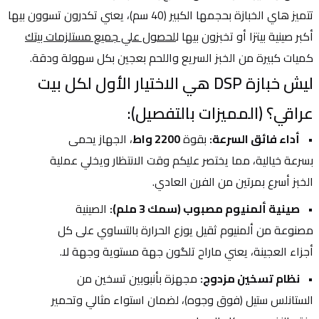
تتميز هاي الخبازة بحجمها الكبير (40 سم)، يعني تكدرون تسوون بيها 
أكبر صينية بيتزا أو تخبزون بيها ل
لحصول علي جميع مستلزمات بيتك
كميات كبيرة من الخبز السريع واللحم بعجين بكل سهولة ودقة.
ليش خبازة DSP هي الاختيار الأول لكل بيت 
عراقي؟ (المميزات بالتفصيل):
أداء فائق السرعة:
 بقوة 
2200 واط
، الجهاز يحمى 
بسرعة خيالية، مما يختصر عليكم وقت الانتظار ويخلي عملية 
الخبز أسرع بمرتين من الفرن العادي.
صينية ألمنيوم مصبوب (سمك 3 ملم):
 الصينية 
مصنوعة من ألمنيوم ثقيل يوزع الحرارة بالتساوي على كل 
أجزاء العجينة، يعني ماراح تلگون جهة مستوية وجهة لا.
نظام تسخين مزدوج:
 مجهزة بأنبوبين تسخين من 
الستانلس ستيل (فوق وجوه)، لضمان استواء مثالي وتحمير 