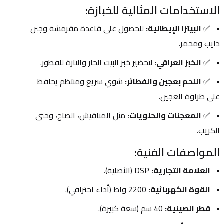
الاستخدامات المثالية للخبازة:
✅ 
البيتزا الإيطالية:
 للحصول على قاعدة مقرمشة وجبن 
ذايب ومحمر.
✅ 
الخبز العراقي:
 لتحضير خبز البيت الحار والتازة للفطور.
✅ 
اللحم بعجين والفطائر:
 شوي سريع ومنتظم يحافظ 
على طراوة العجين.
✅ 
المعجنات والحلويات:
 مثل المناقيش، الصاج، وحتى 
الكريب.
المواصفات الفنية:
العلامة التجارية:
 DSP (الأصلية).
القوة الكهربائية:
 2200 واط (أداء احترافي).
قطر الصينية:
 40 سم (سعة كبيرة).