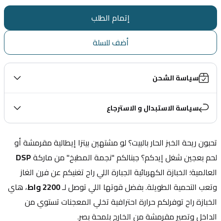
إتمام الطلب
أضف للسلة
سياسة الشحن
سياسة الاستبدال و الاسترجاع
تحبون ريحة الخبز الحار بالبيت؟ لو مشتهين بيتزا إيطالية مقرمشة أو 
لحم بعجين شغل إيدكم؟ جبنالكم "نجمة المطبخ" من ماركة 
DSP
العالمية؛ الخبازة الكهربائية الجبارة اللي راح تغنيكم عن فرن الغاز 
وتعب التحمية الطويلة. بفضل قوتها اللي توصل لـ 
2200 واط
، هاي 
الخبازة راح توفرلكم حرارة احترافية تخلي المعجنات تستوي من 
الداخل وتصير مقرمشة من الخارج بلمحة بصر.