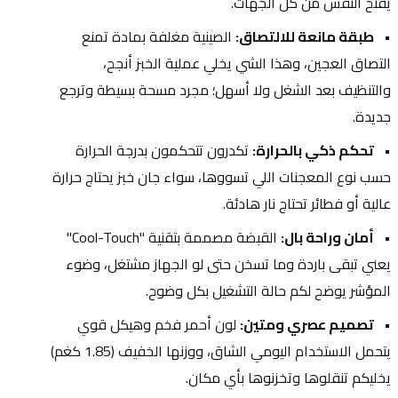
يفتح النفس من كل الجهات.
طبقة مانعة للالتصاق:
 الصينية مغلفة بمادة تمنع 
التصاق العجين، وهذا الشي يخلي عملية الخبز أنجح، 
والتنظيف بعد الشغل ولا أسهل؛ مجرد مسحة بسيطة وترجع 
جديدة.
تحكم ذكي بالحرارة:
 تكدرون تتحكمون بدرجة الحرارة 
حسب نوع المعجنات اللي تسووها، سواء جان خبز يحتاج حرارة 
عالية أو فطائر تحتاج نار هادئة.
أمان وراحة بال:
 القبضة مصممة بتقنية "Cool-Touch" 
يعني تبقى باردة وما تسخن حتى لو الجهاز مشتغل، وضوء 
المؤشر يوضح لكم حالة التشغيل بكل وضوح.
تصميم عصري ومتين:
 لون أحمر فخم وهيكل قوي 
يتحمل الاستخدام اليومي الشاق، ووزنها الخفيف (1.85 كغم) 
يخليكم تنقلوها وتخزنوها بأي مكان.