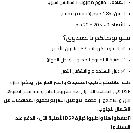
المادة:
 ألمنيوم مصبوب + ستانلس ستيل.
الوزن:
 1.85 كغم (خفيفة وعملية).
الأبعاد:
 40 × 20 × 20 سم.
شنو يوصلكم بالصندوق؟
✅ الخبازة الكهربائية DSP باللون الأحمر.
✅ صينية الألمنيوم المصبوب (داخل الجهاز).
✅ دليل الاستخدام والتشغيل الآمن.
دللوا عائلتكم بأطيب المعجنات والخبز الحار من إيدكم!
 خبازة 
DSP هي القطعة اللي راح تغير مفهوم الطبخ والخبز ببيتم. اطلبوها 
الآن واستمتعوا بـ 
خدمة التوصيل السريع لجميع المحافظات من 
الشمال للجنوب
.
[اضغطوا هنا واطلبوا خبازة DSP الأصلية الآن - الدفع عند 
الاستلام]