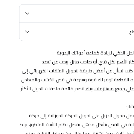
اع
لحل الذكي لزيادة كفاءة أدواتك اليدوية
يعتبر محول الدريل إلى منشار الابتكار الأهم لكل فني أو صاحب منزل يبحث عن تعدد 
الاستخدامات في أداة واحدة. إذا كنت تسأل عن أفضل طريقة لتحويل المثقاب الكهربائي إلى 
منشار ترددي في العراق، فإن هذه القطعة توفر لك قوة وسرعة في قص الخشب والمعادن 
لي جميع مستلزمات بيتك 
تتصدر قائمة ملحقات الدريل الأكثر 
ار:
تعزيز القوة والدقة في القص: يعمل محول الدريل على تحويل الحركة الدورانية إلى حركة 
ترددية قوية، مما يمنحك دقة عالية في القص بشكل مذهل. بفضل نظام التثبيت المتطور، يربط 
المحول بقوة مع الدريل لضمان شغل ثابت بدون اهتزاز، مما يقلل من مخاطر الانزلاق ويزيد 