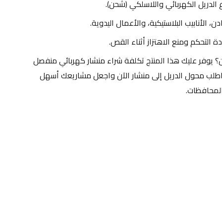
 الدريل الكهربائي واللاسلكي (شحن).
 الأنابيب البلاستيكية، والأعمال اليدوية.
دة التحكم ومنع الاهتزاز أثناء القص.
لماذا تختار شراء محول الدريل الآن؟ يوفر عليك هذا المنتج تكلفة شراء منشار كهربائي منفصل 
ويمنحك أداءً مماثلاً بدقة عالية. اطلب محول الدريل إلى منشار الآن واجعل مشاريعك أسهل 
لمحافظات.