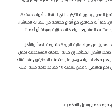
تركيب سريع ومرونة في العمل: يتميز المحول بسهولة التركيب التي لا تتطلب أدوات معقدة، 
حيث يمكنك البدء بالعمل خلال ثوانٍ. كما أنه متوافق مع أنواع مختلفة من شفرات المناشير، 
مما يمنحك مرونة كاملة في تنفيذ مختلف المشاريع سواء كانت منزلية بسيطة أو أعمالاً 
جودة تصنيع تدوم طويلاً: تم تصنيع المحول من مواد عالية الجودة مقاومة للصدأ والتآكل، 
مما يضمن استمرارية الأداء تحت ضغط الشغل المكثف. إن متانة الخامات المستخدمة تجعل 
هذا المحول استثماراً طويل الأمد يعمر معك لسنوات، وهو ما يبحث عنه المحترفون عند اقتناء 
م بوهيمي 5 قط
ع لتغطية 10 مقاعد خامة متينة اطلب 