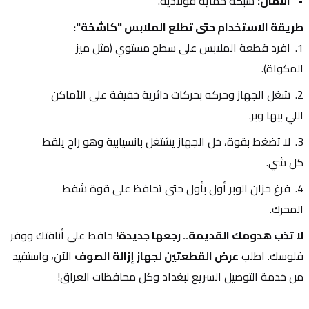
الأمان:
 شبكة حماية فولاذية.
طريقة الاستخدام حتى تطلع الملابس "كاشخة":
افرد قطعة الملابس على سطح مستوي (مثل ميز 
المكواة).
شغل الجهاز وحركه بحركات دائرية خفيفة على الأماكن 
اللي بيها وبر.
لا تضغط بقوة، خل الجهاز يشتغل بانسيابية وهو راح يلقط 
كل شي.
فرغ خزان الوبر أول بأول حتى تحافظ على قوة شفط 
المحرك.
لا تذب هدومك القديمة.. رجعها جديدة!
 حافظ على أناقتك ووفر 
فلوسك. اطلب 
عرض القطعتين لجهاز إزالة الصوف
 الآن، واستفيد 
من خدمة التوصيل السريع لبغداد وكل محافظات العراق!