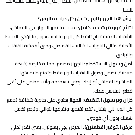
ناعمة وكأنها هسة طالعة من ل
لحصول علي جميع مستلزمات بيتك 
المحل.
ليش هذا الجهاز لازم يكون بكل خزانة ملابس؟
نتائج فورية وتجديد كامل:
 بمجرد ما تمرر الجهاز على القماش، 
الشفرات الدقيقة راح تلتقط كل الوبر والتحبب بدون ما تؤذي الخيوط 
الأصلية. مثالي للبلوزات، الشالات، القماصل، وحتى أقمشة القنفات 
والبرادي.
آمن وسهل الاستخدام:
 الجهاز مصمم بحماية خارجية (شبكة 
معدنية) تضمن وصول الشفرات للوبر فقط وتمنع ملامستها 
المباشرة للقماش أو إيدك. يعني تستخدمه وأنت مطمن على أغلى 
قطع الملابس عندك.
خزان وبر سهل التنظيف:
 الجهاز يحتوي على حاوية شفافة تجمع 
كل الوبر اللي ينشال، تقدر تفتحها وتفرغها بثواني وترجع تكمل 
شغلك بدون أي فوضى.
عرض التوفير (قطعتين):
 العرض يجي بعبوتين؛ يعني تقدر تخلي 