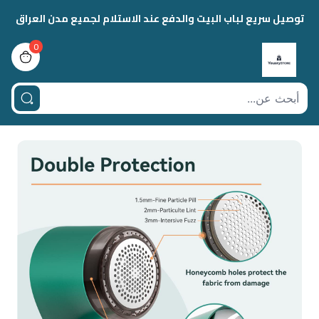
توصيل سريع لباب البيت والدفع عند الاستلام لجميع مدن العراق
0
view bag