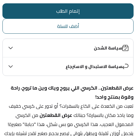
إتمام الطلب
أضف للسلة
سياسة الشحن
سياسة الاستبدال و الاسترجاع
عرض القطعتين.. الكرسي اللي يروح وياك وين ما تروح، راحة 
وقوة بمنتج واحد!
تعبت من الكعدة على الكاع بالسفرات؟ أو تدور على كرسي خفيف 
وما ياخذ مكان بالسيارة؟ جبنالك 
عرض القطعتين
 من الكرسي 
المحمول العجيب. هذا الكرسي مو بس شكل، هذا "دبابة" صغيرة! 
يتحمل أوزان ثقيلة ويطبق بثواني ليصير بحجم صغير تقدر تشيله بإيدك 