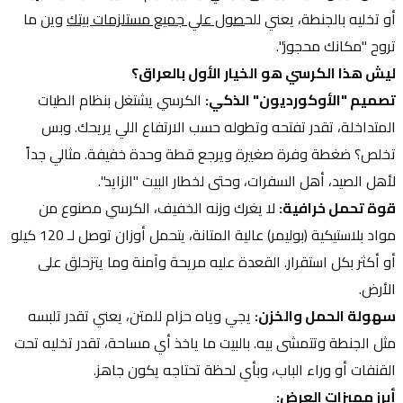
أو تخليه بالجنطة، يعني للح
صول علي جميع مستلزمات بيتك
 وين ما 
تروح "مكانك محجوز".
ليش هذا الكرسي هو الخيار الأول بالعراق؟
تصميم "الأوكورديون" الذكي:
 الكرسي يشتغل بنظام الطيات 
المتداخلة، تقدر تفتحه وتطوله حسب الارتفاع اللي يريحك. وبس 
تخلص؟ ضغطة وفرة صغيرة ويرجع قطة وحدة خفيفة. مثالي جداً 
لأهل الصيد، أهل السفرات، وحتى لخطار البيت "الزايد".
قوة تحمل خرافية:
 لا يغرك وزنه الخفيف، الكرسي مصنوع من 
مواد بلاستيكية (بوليمر) عالية المتانة، يتحمل أوزان توصل لـ 120 كيلو 
أو أكثر بكل استقرار. القعدة عليه مريحة وآمنة وما يتزحلق على 
الأرض.
سهولة الحمل والخزن:
 يجي وياه حزام للمتن، يعني تقدر تلبسه 
مثل الجنطة وتتمشى بيه. بالبيت ما ياخذ أي مساحة، تقدر تخليه تحت 
القنفات أو وراء الباب، وبأي لحظة تحتاجه يكون جاهز.
أبرز مميزات العرض: