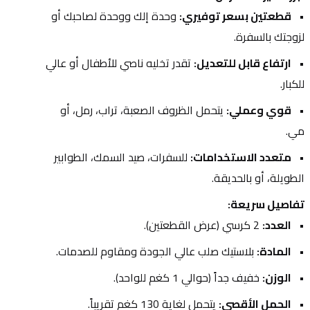
قطعتين بسعر توفيري:
 وحدة إلك ووحدة لصاحبك أو 
لزوجتك بالسفرة.
ارتفاع قابل للتعديل:
 تقدر تخليه ناصي للأطفال أو عالي 
للكبار.
قوي وعملي:
 يتحمل الظروف الصعبة، تراب، رمل، أو 
مي.
متعدد الاستخدامات:
 للسفرات، صيد السمك، الطوابير 
الطويلة، أو بالحديقة.
تفاصيل سريعة:
العدد:
 2 كرسي (عرض القطعتين).
المادة:
 بلاستيك صلب عالي الجودة ومقاوم للصدمات.
الوزن:
 خفيف جداً (حوالي 1 كغم للواحد).
الحمل الأقصى:
 يتحمل لغاية 130 كغم تقريباً.