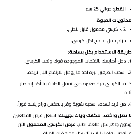
القطر:
 حوالي 25 سم.
محتويات العبوة:
2 × كرسي محمول قابل للطي.
حزام حمل مدمج لكل كرسي.
طريقة الاستخدام بكل بساطة:
دخل أصابعك بالفتحات الموجودة فوك وتحت الكرسي.
اسحب الطرفين لبرة لحد ما يوصل للارتفاع اللي تريده.
فر الكرسي فرة صغيرة حتى تقفل الطيات وتتأكد إنه صار 
ثابت.
من تريد تسده، اسحبه شوية وفر بالعكس وراح ينسد فوراً.
لا تضل واكف.. مكانك وياك بجييبك!
 استغل عرض القطعتين 
وكون جاهز لكل طلعة. اطلب 
عرض الكرسي المحمول
 الآن، 
والتوصيل واصل لباب بيتك بكل محافظات العراق.