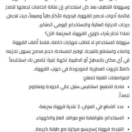
وسهولة التنظيف بعد كل استخدام. إن متانة الخامات تجعلها تتصدر 
قائمة أدوات تحضير القهوة اليدوية الأكثر طلباً ومبيعاً، حيث تتحمل 
درجات الحرارة العالية والاستخدام اليومي المتكرر.
لماذا تختار شراء كوري القهوة السريعة الآن؟
سهولة الاستخدام: لا تتطلب مهارات خاصة، فقط أضف القهوة 
والماء واستمتع بالنتيجة. توفير المساحة: حجم مدمج يسهل تخزينه 
في أي مكان بالمطبخ أو الحقيبة. نكهة غنية: تضمن لك استخلاصاً 
كاملاً للزيوت العطرية الموجودة في حبوب القهوة.
المواصفات الفنية للمنتج:
مادة التصنيع: استانليس ستيل عالي الجودة ومقاوم 
للصدأ.
عدد القطع في العرض: 2 غلاية قهوة سريعة.
الاستخدام: متوافقة مع مواقد الغاز والكهرباء.
النتيجة: قهوة إسبريسو مركزة مع طبقة كريمة.