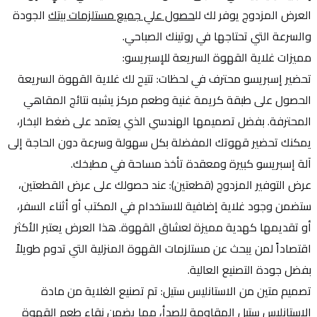
العرض المزدوج يوفر لك لل
حصول علي جميع مستلزمات بيتك
 الجودة 
والسرعة التي تحتاجها في روتينك الصباحي.
مميزات غلاية القهوة السريعة للإسبريسو:
تحضير إسبريسو محترف في لحظات: تتيح لك غلاية القهوة السريعة 
الحصول على طبقة كريمة غنية وطعم مركز يشبه نتائج المقاهي 
المحترفة. بفضل تصميمها الهندسي الذي يعتمد على ضغط البخار، 
يمكنك تحضير قهوتك المفضلة بكل سهولة وسرعة دون الحاجة إلى 
آلة إسبريسو كبيرة ومعقدة تأخذ مساحة في مطبخك.
عرض التوفير المزدوج (قطعتين): عند حصولك على عرض القطعتين، 
ستضمن وجود غلاية إضافية للاستخدام في المكتب أو أثناء السفر، 
أو تقديمها كهدية مميزة لعشاق القهوة. هذا العرض يعتبر الأكثر 
اقتصاداً لمن يبحث عن مستلزمات القهوة المنزلية التي تدوم طويلاً 
بفضل جودة التصنيع العالية.
تصميم متين من الاستانليس ستيل: تم تصنيع الغلاية من مادة 
الاستانليس ستيل المقاومة للصدأ، مما يضمن نقاء طعم القهوة 