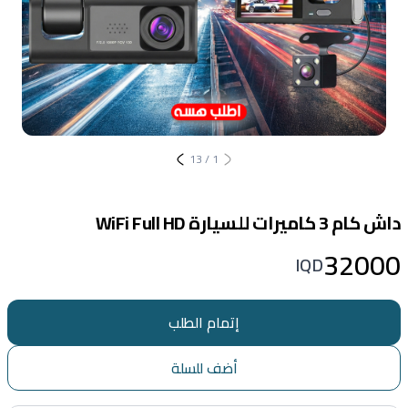
13
/
1
داش كام 3 كاميرات للسيارة WiFi Full HD
32000
IQD
إتمام الطلب
أضف للسلة