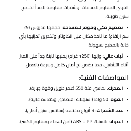
القوي المقاوم للصدمات، وشفرات مقاومة للصدأ تخدمج 
سنين طويلة.
تصميم ذكي وموفر للمساحة:
 حجمها مدروس (29 
سم ارتفاع) ما تاخذ مكان على الكاونتر، وتكدرين تخزنيها بأي 
خانة بالمطبخ بسهولة.
ثبات عالي:
 وزنها (1250 غرام) يخليها ثابتة جداً على الميز 
أثناء التشغيل، مما يضمن لج أمان كامل وسرعة بالعمل.
المواصفات الفنية:
المحرك:
 نحاسي فئة 550 (عمر طويل وقوة جبارة).
القوة:
 50 واط (استهلاك اقتصادي وكفاءة عالية).
عدد الشفرات:
 3 أنواع مختلفة (ستانلس ستيل أصلي).
المواد:
 بلاستيك ABS + PP (آمن للغذاء ومقاوم للكسر).