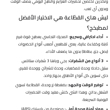
وتكدرين تخلصين تحضيرات العزايم والطبخ اليومي بنصف الوقت 
وبدون أي تعب.
ليش هاي القطّاعة هي الاختيار الأفضل 
لمطبخج؟
أداء احترافي وسريع:
 المحرك النحاسي يعطيج قوة فرم 
ثابتة وكفاءة عالية، يعني تقطعين أصعب أنواع الخضروات 
(بصل، جزر، بطاطا) بدون ما يضعف الأداء.
3 أنواع من الشفرات:
 يجي وياها 3 شفرات ستانلس 
ستيل حادة؛ وحدة للمكعبات، وحدة للشرائح، ووحدة للفرم، 
حتى تسوين كل أنواع الأطباق بجهاز واحد.
توفير الوقت والجهد:
 بضغطة زر وحدة، القطاعة تسوي 
الشغل بدالج، وهذا الشي كلش مفيد وقت التحضيرات 
اليومية السريعة.
مواد آمنة ودرجة أولى:
 مصنوعة من بلاستيك (ABS) 