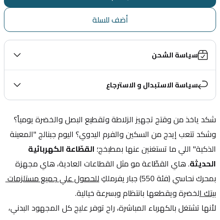
أضف للسلة
سياسة الشحن
سياسة الاستبدال و الاسترجاع
شكد ياخذ من وقتج تجهيز الزلاطة وتقطيع البصل والخضرة يومياً؟ 
وشكد تتعب إيدج من السكين والفرم اليدوي؟ اليوم جبنالج "المعينة 
الذكية" اللي ما تستغنين عنها بمطبخج؛ 
القطّاعة الكهربائية 
الحديثة
. هاي القطّاعة مو مثل القطاعات العادية، هاي مجهزة 
بمحرك نحاسي (فئة 550) جبار يفرملكِ 
للحصول علي جميع مستلزمات 
بيتك ا
لخضرة ويقطعها بانتظام وبسرعة خيالية.
لأنها تشتغل بالكهرباء المباشرة، راح توفر عليج كل المجهود البدني، 